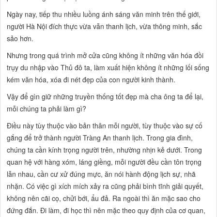
Ngày nay, tiếp thu nhiều luồng ánh sáng văn minh trên thế giới,
người Hà Nội đích thực vừa vẫn thanh lịch, vừa thông minh, sắc
sảo hơn.
Nhưng trong quá trình mở cửa cũng không ít những văn hóa đồi
trụy du nhập vào Thủ đô ta, làm xuất hiện không ít những lối sống
kém văn hóa, xóa đi nét đẹp của con người kinh thành.
Vậy để gìn giữ những truyền thống tốt đẹp mà cha ông ta để lại,
mỗi chúng ta phải làm gì?
Điều này tùy thuộc vào bản thân mỗi người, tùy thuộc vào sự cố
gắng để trở thành người Tràng An thanh lịch. Trong gia đình,
chúng ta cần kính trọng người trên, nhường nhịn kẻ dưới. Trong
quan hệ với hàng xóm, láng giềng, mỗi người đều cần tôn trọng
lẫn nhau, cần cư xử đúng mực, ăn nói hành động lịch sự, nhã
nhặn. Có việc gì xích mích xảy ra cũng phải bình tĩnh giải quyết,
không nên cãi cọ, chửi bới, ẩu đả. Ra ngoài thì ăn mặc sao cho
đứng đắn. Đi làm, đi học thì nên mặc theo quy định của cơ quan,