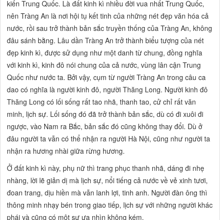
kiến Trung Quốc. Là đất kinh kì nhiều đời vua nhất Trung Quốc,
nên Tràng An là nơi hội tụ kết tinh của những nét đẹp văn hóa cả
nước, rồi sau trở thành bản sắc truyền thống của Tràng An, không
đâu sánh bằng. Lâu dần Tràng An trở thành biểu tượng của nét
đẹp kinh kì, được sử dụng như một danh từ chung, đồng nghĩa
với kinh kì, kinh đô nói chung của cả nước, vùng lân cận Trung
Quốc như nước ta. Bởi vậy, cụm từ người Tràng An trong câu ca
dao có nghĩa là người kinh đô, người Thăng Long. Người kinh đô
Thăng Long có lối sống rất tao nhã, thanh tao, cử chỉ rất văn
minh, lịch sự. Lối sống đó đã trở thành bản sắc, dù có đi xuôi đi
ngược, vào Nam ra Bắc, bản sắc đó cũng không thay đổi. Dù ở
đâu người ta vẫn có thể nhận ra người Hà Nội, cũng như người ta
nhận ra hương nhài giữa rừng hương.
Ở đất kinh kì này, phụ nữ thì trang phục thanh nhã, dáng đi nhẹ
nhàng, lời lẽ giản dị mà lịch sự, nổi tiếng cả nước về vẻ xinh tươi,
đoan trang, dịu hiền mà vẫn lanh lợi, tinh anh. Người đàn ông thì
thông minh nhạy bén trong giao tiếp, lịch sự với những người khác
phái và cũng có một sự ưa nhìn không kém.