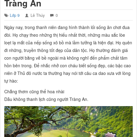
Tràng An
Lớp 9
Lê Thúy
0
Ngày nay, trong thanh niên đang hình thành lối sống ăn chơi đua
đòi. Họ chạy theo những thị hiếu nhất thời, những màu sắc lòe
loẹt lạ mắt của nếp sống xô bồ mà lầm tưởng là hiện đại. Họ quên
đi những, truyền thông tốt đẹp của dân tộc. Họ thường đánh giá
con người bằng vẻ bề ngoài mà không nghĩ đến phẩm chất tâm
hồn bên trong. Để nhắc nhở con cháu biết sống đẹp, các bậc cao
niên ở Thủ đô nước ta thường hay nói tới câu ca dao xưa với lòng
tự hào:
Chẳng thơm cũng thể hoa nhài
Dẫu không thanh lịch cũng người Tràng An.