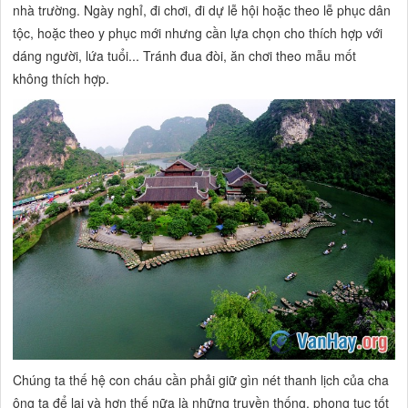
nhà trường. Ngày nghỉ, đi chơi, đi dự lễ hội hoặc theo lễ phục dân
tộc, hoặc theo y phục mới nhưng cần lựa chọn cho thích hợp với
dáng người, lứa tuổi... Tránh đua đòi, ăn chơi theo mẫu mốt
không thích hợp.
Chúng ta thế hệ con cháu cần phải giữ gìn nét thanh lịch của cha
ông ta để lại và hơn thế nữa là những truyền thống, phong tục tốt