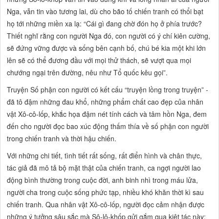
Nga, vẫn tin vào tương lai, dù cho bão tố chiến tranh có thổi bạt
họ tới những miền xa lạ:
“Cái gì đang chờ đón họ ở phía trước?
Thiết nghĩ rằng con người Nga đó, con người có ý chí kiên cường,
sẽ đứng vững được và sống bên cạnh bố, chú bé kia một khi lớn
lên sẽ có thể đương đầu với mọi thử thách, sẽ vượt qua mọi
chướng ngại trên đường, nêu như Tổ quốc kêu gọi”.
Truyện
Số phận con người
có kết cấu
“truyện lồng trong truyện” -
đã tô đậm những đau khổ, những phẩm chất cao đẹp của nhân
vật Xô-cô-lốp, khắc họa đậm nét tính cách và tâm hồn Nga, đem
đến cho người đọc bao xúc động thấm thía về
số phận con người
trong chiến tranh và thời hậu chiến.
Với những chi tiết, tình tiết rất sống, rất điển hình và chân thực,
tác giả đã mô tả bộ mặt thật của chiến tranh, ca ngợi người lao
động bình thường trong cuộc đời, anh binh nhì trong máu lửa,
người cha trong cuộc sống phức tạp, nhiều khó khăn thời kì sau
chiến tranh. Qua nhân vật Xô-cô-lốp, người đọc cảm nhận được
những ý tưởng sâu sắc mà Sô-lô-khốp gửi gắm qua kiệt tác này: