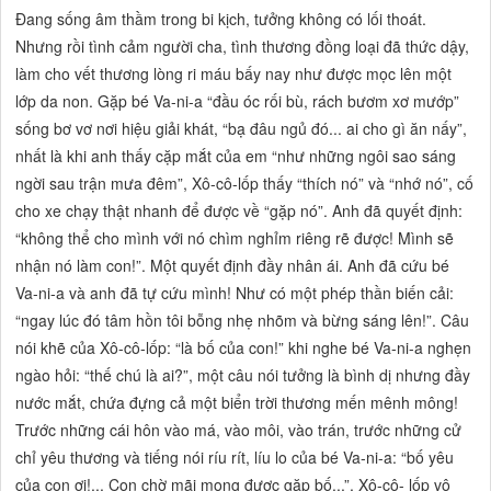
Đang sống âm thầm trong bi kịch, tưởng không có lối thoát.
Nhưng rồi tình cảm người cha, tình thương đồng loại đã thức dậy,
làm cho vết thương lòng ri máu bấy nay như được mọc lên một
lớp da non. Gặp bé Va-ni-a
“đầu óc rối bù, rách bươm xơ mướp”
sống bơ vơ nơi hiệu giải khát,
“bạ đâu ngủ đó... ai cho gì ăn nấy”,
nhất là khi anh thấy cặp mắt của em
“như những ngôi sao sáng
ngời sau trận mưa đêm”,
Xô-cô-lốp thấy
“thích nó”
và
“nhớ nó”,
cố
cho xe chạy thật nhanh để được về
“gặp nó”.
Anh đã quyết định:
“không thể cho mình với nó chìm nghỉm riêng rẽ được! Mình sẽ
nhận nó làm con!”.
Một quyết định đầy nhân ái. Anh đã cứu bé
Va-ni-a và anh đã tự cứu mình! Như có một phép thần biến cải:
“ngay lúc đó tâm hồn tôi bỗng nhẹ nhõm và bừng sáng lên!”.
Câu
nói khẽ của Xô-cô-lốp:
“là bố của con!”
khi nghe bé Va-ni-a nghẹn
ngào hỏi:
“thế chú là ai?”,
một câu nói tưởng là bình dị nhưng đầy
nước mắt, chứa đựng cả một biển trời thương mến mênh mông!
Trước những cái hôn vào má, vào môi, vào trán, trước những cử
chỉ yêu thương và tiếng nói ríu rít, líu lo của bé Va-ni-a:
“bố yêu
của con ơi!... Con chờ mãi mong được gặp bố...”,
Xô-cô- lốp vô