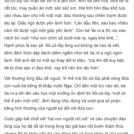
Xô-cô-lốp đã nhận bé Va-ni-a làm con. Anh đã tắm rửa, đưa bé đi
cắt tóc, may quần áo mới, săn sóc em. Hai linh hồn đau khổ tựa
vào nhau làm cho nỗi mất mát, đau thương sau chiến tranh được
dịu lại. Giấc ngủ được yên lành hơn:
“Lần đầu tiên, sau bao nhiêu
năm tôi được ngủ một giấc yên lành”.
Còn bé Va-ni-a thì rúc vào
nách bố nuôi
“như con chim sẻ dưới mái rạ, ngáy khe khẽ...”.
Hạnh phúc là san sẻ. Xô-cô-lốp lòng vui không tài nào tả xiết,
đêm đêm thức dậy đánh diêm ngắm nhìn bé Va-ni-a ngủ ngon
lành. Đời anh đã có một sự thay đổi kì diệu:
“trái tim đã suy kiệt,
đã bị chai sạn vì đau khổ, nay trở nên êm dịu hơn”.
Vết thương lòng đâu dễ nguôi. Vì thế mà Xô-cô-lốp phải cõng đứa
con nuôi bé bỏng đi khắp nước Nga. Chỉ đến một lúc nào dó, bé
Va-ni-a lớn lên vào học một trường ổn định thì Xô-cô-lốp
“mới có
thể ở yên một chỗ”.
Anh đang chịu đựng và vượt qua số phận
bằng tình thương của người bố đối với đứa con.
Cuộc gặp bất chợt với
“hai con người côi cút”
và câu chuyện đau
lòng của họ đã để lại trong lòng tác giả bao nỗi buồn thấm thía,
nhưng Sô-lô-khốp vẫn tin vào dũng khí và lòng nhân ái của người