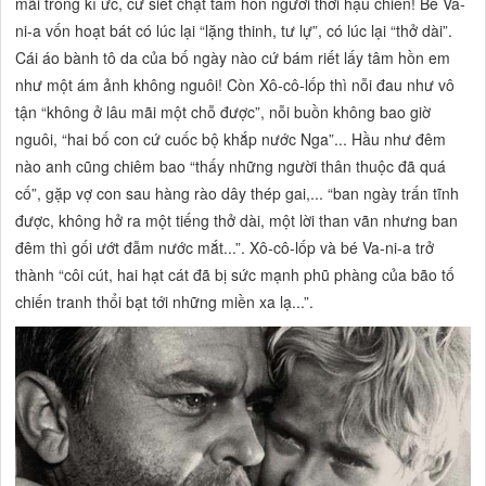
mãi trong kí ức, cứ siết chặt tâm hồn người thời hậu chiến! Bé Va-
ni-a vốn hoạt bát có lúc lại
“lặng thinh, tư lự”,
có lúc lại
“thở dài”.
Cái áo bành tô da của bố ngày nào cứ bám riết lấy tâm hồn em
như một ám ảnh không nguôi! Còn Xô-cô-lốp thì nỗi đau như vô
tận
“không ở lâu mãi một chỗ được”,
nỗi buồn không bao giờ
nguôi,
“hai bố con cứ cuốc bộ khắp nước Nga”...
Hầu như đêm
nào anh cũng chiêm bao
“thấy những người thân thuộc đã quá
cố”,
gặp vợ con sau hàng rào dây thép gai,...
“ban ngày trấn tĩnh
được, không hở ra một tiếng thở dài, một lời than vãn nhưng ban
đêm thì gối ướt đẫm nước mắt...”.
Xô-cô-lốp và bé Va-ni-a trở
thành
“côi cút, hai hạt cát đã bị sức mạnh phũ phàng của bão tố
chiến tranh thổi bạt tới những miền xa lạ...”.