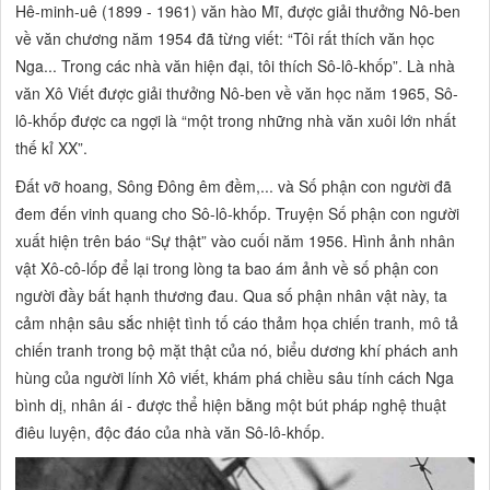
Hê-minh-uê (1899 - 1961) văn hào Mĩ, được giải thưởng Nô-ben
về văn chương năm 1954 đã từng viết:
“Tôi rất thích văn học
Nga... Trong các nhà văn hiện đại, tôi thích Sô-lô-khốp”.
Là nhà
văn Xô Viết được giải thưởng Nô-ben về văn học năm 1965, Sô-
lô-khốp được ca ngợi là
“một trong những nhà văn xuôi lớn nhất
thế kỉ XX”.
Đất vỡ hoang, Sông Đông êm đềm,...
và
Số phận con người
đã
đem đến vinh quang cho Sô-lô-khốp. Truyện
Số phận con người
xuất hiện trên báo
“Sự thật”
vào cuối năm 1956. Hình ảnh nhân
vật Xô-cô-lốp để lại trong lòng ta bao ám ảnh về số phận con
người đầy bất hạnh thương đau. Qua số phận nhân vật này, ta
cảm nhận sâu sắc
nhiệt tình tố cáo thảm họa chiến tranh, mô tả
chiến tranh trong bộ mặt thật của nó, biểu dương khí phách anh
hùng của người lính Xô viết, khám phá chiều sâu tính cách Nga
bình dị, nhân ái - được thể hiện bằng một bút pháp nghệ thuật
điêu luyện, độc đáo của nhà văn Sô-lô-khốp.