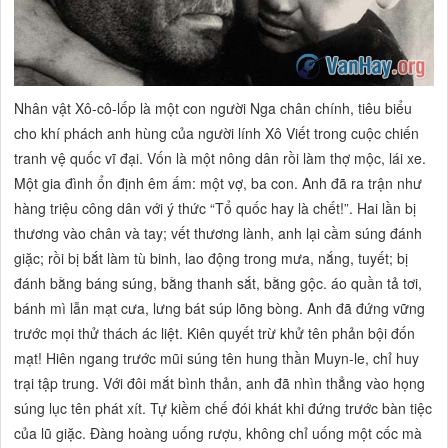
Nhân vật Xô-cô-lốp là một con người Nga chân chính, tiêu biểu
cho khí phách anh hùng của người lính Xô Viết trong cuộc chiến
tranh vệ quốc vĩ đại.
Vốn là một nông dân rồi làm thợ mộc, lái xe.
Một gia đình ổn định êm ấm: một vợ, ba con. Anh đã ra trận như
hàng triệu công dân với ý thức
“Tổ quốc hay là chết!”.
Hai lần bị
thương vào chân và tay; vết thương lành, anh lại cầm súng đánh
giặc; rồi bị bắt làm tù binh, lao động trong mưa, nắng, tuyết; bị
đánh bằng báng súng, bằng thanh sắt, bằng gộc. áo quần tả tơi,
bánh mì lẫn mạt cưa, lưng bát súp lõng bòng. Anh đã đứng vững
trước mọi thử thách ác liệt. Kiên quyết trừ khử tên phản bội đốn
mạt! Hiên ngang trước mũi súng tên hung thần Muyn-le, chỉ huy
trại tập trung. Với đôi mắt bình thản, anh đã nhìn thẳng vào họng
súng lục tên phát xít. Tự kiềm chế đói khát khi đứng trước bàn tiệc
của lũ giặc. Đàng hoàng uống rượu, không chỉ uống một cốc mà