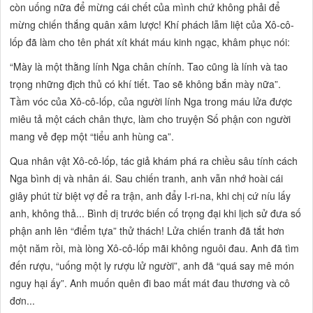
còn uống nữa để mừng cái chết của mình chứ không phải để
mừng chiến thắng quân xâm lược!
Khí phách lẫm liệt của Xô-cô-
lốp
đã làm cho tên phát xít khát máu kinh ngạc, khâm phục nói:
“Mày là một thằng lính Nga chân chính. Tao cũng là lính và tao
trọng những địch thủ có khí tiết. Tao sẽ không bắn mày nữa”.
Tầm vóc của Xô-cô-lốp, của người lính Nga trong máu lửa được
miêu tả một cách chân thực, làm cho truyện
Số phận con người
mang vẻ đẹp một
“tiểu anh hùng ca”.
Qua nhân vật Xô-cô-lốp, tác giả khám phá ra chiều sâu tính cách
Nga bình dị và nhân ái. Sau chiến tranh, anh vẫn nhớ hoài cái
giây phút từ biệt vợ để ra trận, anh đẩy I-ri-na, khi chị cứ níu lấy
anh, không thả... Bình dị trước biến
cố
trọng đại khi lịch sử đưa số
phận anh lên
“điểm tựa”
thử thách! Lửa chiến tranh đã tắt hơn
một năm rồi, mà lòng Xô-cô-lốp mãi không nguôi đau. Anh đã tìm
đến rượu,
“uống một ly rượu lử người”,
anh đã
“quá say mê món
nguy hại ấy”.
Anh muốn quên đi bao mất mát đau thương và cô
đơn...