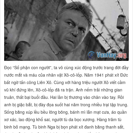
Đọc
“Số
phận con người”,
ta vô cùng xúc động trước trang đời đầy
nước mắt và máu của nhân vật Xô-cô-lốp. Năm 1941 phát xít Đức
bất ngờ tấn công Liên Xô. Cùng với hàng triệu người Xô viết cầm
vũ khí đứng lên, Xô-cô-lốp đã ra trận. Anh nếm trải những gian
truân, thất bại buổi đầu. Hai lần bị thương vào chân vào tay. Rồi
anh bị giặc bắt, bị đày đọa suốt hai năm trong nhiều trại tập trung.
Sống bằng xúp lều bều lõng bõng, bánh mì lẫn mạt cưa, áo quần
xơ xác, lao động khổ sai, người tù da bọc xương. Hàng trăm tù
binh bỏ mạng. Tù binh Nga bị bọn phát xít đanh bằng thanh sắt,