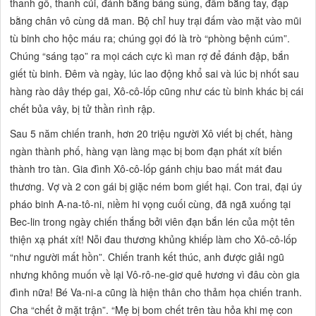
thanh gỗ, thanh củi, đánh bằng báng súng, đấm bằng tay, đạp
bằng chân vô cùng dã man. Bộ chỉ huy trại đấm vào mặt vào mũi
tù binh cho hộc máu ra; chúng gọi đó là trò
“phòng bệnh cúm”.
Chúng
“sáng tạo”
ra mọi cách cực kì man rợ để đánh đập, bắn
giết tù binh. Đêm và ngày, lúc lao động khổ sai và lúc bị nhốt sau
hàng rào dây thép gai, Xô-cô-lốp cũng như các tù binh khác bị cái
chết bủa vây, bị tử thần rình rập.
Sau 5 năm chiến tranh, hơn 20 triệu người Xô viết bị chết, hàng
ngàn thành phố, hàng vạn làng mạc bị bom đạn phát xít biến
thành tro tàn. Gia đình Xô-cô-lốp gánh chịu bao mất mát đau
thương. Vợ và 2 con gái bị giặc ném bom giết hại. Con trai, đại úy
pháo binh A-na-tô-ni, niềm hi vọng cuối cùng, đã ngã xuống tại
Bec-lin trong ngày chiến thắng bởi viên đạn bắn lén của một tên
thiện xạ phát xít! Nỗi đau thương khủng khiếp làm cho Xô-cô-lốp
“như người mất hồn”.
Chiến tranh kết thúc, anh được giải ngũ
nhưng không muốn về lại Vô-rô-ne-giơ quê hương vì đâu còn gia
đình nữa! Bé Va-ni-a cũng là hiện thân cho thảm họa chiến tranh.
Cha
“chết ở mặt trận”. “Mẹ bị bom chết trên tàu hỏa khi mẹ con