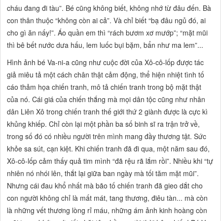
cháu đang đi tàu”.
Bé cũng không biết, không nhớ từ đâu đến. Bà
con thân thuộc
“không còn ai cả”.
Và chỉ biết
“bạ đâu ngủ đó, ai
cho gì ăn nấy!”.
Áo quần em thì
“rách bươm xơ mướp”; “mặt mũi
thì bê bết nước dưa hấu, lem luốc bụi bặm, bẩn như ma lem”...
Hình ảnh bé Va-ni-a cũng như cuộc đời của Xô-cô-lốp được tác
giả miêu tả một cách chân thật cảm động, thể hiện nhiệt tình tố
cáo thảm họa chiến tranh, mô tả chiến tranh trong bộ mặt thật
của nó. Cái giá của chiến thắng mà mọi dân tộc cũng như nhân
dân Liên Xô trong chiến tranh thế giới thứ 2 giành được là cực kì
khủng khiếp. Chỉ còn lại một phần ba số binh sĩ ra trận trở về,
trong số đó có nhiều người trên mình mang đầy thương tật. Sức
khỏe sa sút, cạn kiệt. Khi chiến tranh đã đi qua, một năm sau đó,
Xô-cô-lốp cảm thấy quả tim mình
“đã rệu rã lắm rồi”.
Nhiều khi
“tự
nhiên nó nhói lên, thắt lại giữa ban ngày mà tối tăm mặt mũi”.
Nhưng cái đau khổ nhất mà bão tố chiến tranh đã gieo dắt cho
con người không chỉ là mất mát, tang thương, điêu tàn... mà còn
là những vết thương lòng
rỉ
máu, những ám ảnh kinh hoàng còn