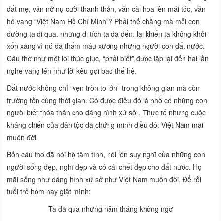
đất mẹ, vẫn nở nụ cười thanh thản, vẫn cài hoa lên mái tóc, vẫn
hô vang “Việt Nam Hồ Chí Minh”? Phải thế chăng mà mỗi con
đường ta đi qua, những di tích ta đã đến, lại khiến ta không khỏi
xốn xang vì nó đã thấm máu xương những người con đất nước.
Câu thơ như một lời thúc giục, “phải biết” được lặp lại đến hai lần
nghe vang lên như lời kêu gọi bao thế hệ.
Đất nước không chỉ “vẹn tròn to lớn” trong không gian mà còn
trường tồn cùng thời gian. Có được điều đó là nhờ có những con
người biết “hóa thân cho dáng hình xứ sở”. Thực tế những cuộc
kháng chiến của dân tộc đã chứng minh điều đó: Việt Nam mãi
muôn đời.
Bốn câu thơ đã nói hộ tâm tình, nói lên suy nghĩ của những con
người sống đẹp, nghĩ đẹp và có cái chết đẹp cho đất nước. Họ
mãi
sống
như dáng hình xứ sở như Việt Nam muôn đời. Để rồi
tuổi trẻ hôm nay giật mình:
Ta đã qua những năm tháng không ngờ