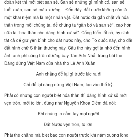
đoàn kết thì mới biết san sẻ. San sẻ những gì mình có, san sẻ
tuổi xuân, san sẻ máu xương... Đến đây, đất nước không còn là
một khái niệm mà là một nhân vật. Đất nước đã gắn chặt và hóa
thân trong mỗi chúng ta, để chúng ta “gắn bó và san sẻ”, cao hơn
nữa là “hóa thân cho dáng hình xứ sở”. Cống hiến tất cả, hy sinh
tất cả để giữ yên bình cho đất nước này, cho Tổ quốc này, cho dải
đất hình chữ S thân thương này. Câu thơ này gợi ta nhớ đến hình
ảnh anh phi công trên đường bay Tân Sơn Nhất trong bài thơ
Dáng đứng Việt Nam
của nhà thơ Lê Anh Xuân:
Anh chẳng để lại gì trước lúc ra đi
Chỉ để lại dáng dứng Việt Nam, tạc vào thế kỷ.
Phải có những con người biết hóa thân thì dáng hình xứ sở mới
vẹn tròn, mới to lớn, đúng như Nguyễn Khoa Điềm đã nói:
Khi chúng ta cầm tay mọi người
Đất Nước vẹn tròn, to lớn.
Phải thế chăng mà biết bao con người trước khi nằm xuống lòng