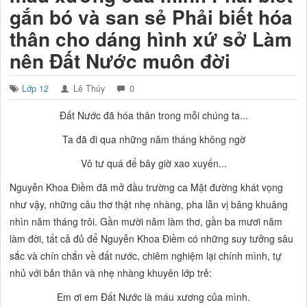
gắn bó và san sẻ Phải biết hóa
thân cho dáng hình xứ sở Làm
nên Đất Nước muôn đời
Lớp 12
Lê Thúy
0
Đất Nước đã hóa thân trong mỗi chúng ta...
Ta đã đi qua những năm tháng không ngờ
Vô tư quá để bây giờ xao xuyến...
Nguyễn Khoa Điềm đã mở đầu trường ca
Mặt đường khát vọng
như vậy, những câu thơ thật nhẹ nhàng, pha lẫn vị bâng khuâng
nhìn năm tháng trôi. Gần mười năm làm thơ, gần ba mươi năm
làm đời, tất cả đủ để Nguyễn Khoa Điềm có những suy tưởng sâu
sắc và chín chắn về đất nước, chiêm nghiệm lại chính mình, tự
nhủ với bản thân và nhẹ nhàng khuyên lớp trẻ:
Em ơi em Đất Nước là máu xương của mình.