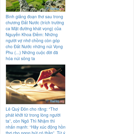
Bình giảng đoạn thơ sau trong
chương Đất Nước (trích trường
ca Mặt đường khát vọng) của
Nguyễn Khoa Điềm: Những
người vợ nhớ chồng còn góp
cho Đất Nước những núi Vọng
Phu (...) Những cuộc đời đã
hóa núi sông ta
Lê Quý Đôn cho rằng: “Thơ
phát khởi từ trong lòng người
ta”, còn Ngô Thì Nhậm thì
nhấn mạnh: “Hãy xúc động hồn
thơ cho ngọn bút có thần”. Từ ý