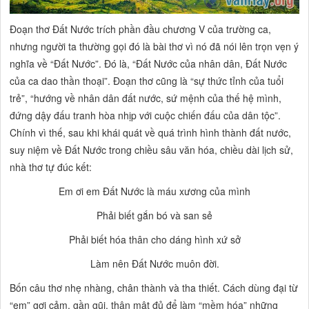
Đoạn thơ
Đất Nước
trích phần đầu chương V của trường ca,
nhưng người ta thường gọi đó là bài thơ vì nó đã nói lên trọn vẹn ý
nghĩa về “Đất Nước”. Đó là, “Đất Nước của nhân dân, Đất Nước
của ca dao thần thoại”. Đoạn thơ cũng là “sự thức tỉnh của tuổi
trẻ”, “hướng về nhân dân đất nước, sứ mệnh của thế hệ mình,
đứng dậy đấu tranh hòa nhịp với cuộc chiến đấu của dân tộc”.
Chính vì thế, sau khi khái quát về quá trình hình thành đất nước,
suy niệm về Đất Nước trong chiều sâu văn hóa, chiều dài lịch sử,
nhà thơ tự đúc kết:
Em ơi em Đất Nước là máu xương của mình
Phải biết gắn bó và san sẻ
Phải biết hóa thân cho dáng hình xứ sở
Làm nên Đất Nước muôn đời.
Bốn câu thơ nhẹ nhàng, chân thành và tha thiết. Cách dùng đại từ
“em” gợi cảm, gần gũi, thân mật đủ để làm “mềm hóa” những