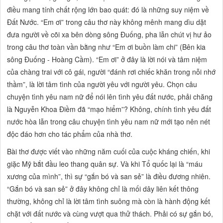
điều mang tính chất rộng lớn bao quát: đó là những suy niệm về
Đất Nước. “Em ơi” trong câu thơ này không mênh mang dìu dặt
đưa người về cõi xa bên dòng sông Đuống, pha lẫn chút vị hư ảo
trong câu thơ toàn vần bằng như “Em ơi buồn làm chi”
(Bên kia
sông Đuống -
Hoàng Cầm). “Em ơi” ở đây là lời nói và tâm niệm
của chàng trai với cô gái, người “đánh rơi chiếc khăn trong nỗi nhớ
thầm”, là lời tâm tình của người yêu với người yêu. Chọn câu
chuyện tình yêu nam nữ để nói lên tình yêu đất nước, phải chăng
là Nguyễn Khoa Điềm đã “mạo hiểm”? Không, chính tình yêu đất
nước hòa lẫn trong câu chuyện tình yêu nam nữ mới tạo nên nét
độc đáo hơn cho tác phẩm của nhà thơ.
Bài thơ được viết vào những năm cuối của cuộc kháng chiến, khi
giặc Mỹ bắt đầu leo thang quân sự. Và khi Tổ quốc lại là “máu
xương của mình”, thì sự “gắn bó và san sẻ” là điều đương nhiên.
“Gắn bó và san sẻ” ở đây không chỉ là mối dây liên kết thông
thường, không chỉ là lời tâm tình suông mà còn là hành động kết
chặt với đất nước và cùng vượt qua thử thách. Phải có sự gắn bó,