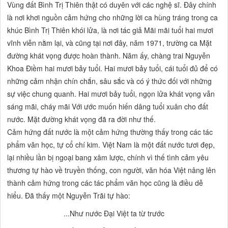
Vùng đất Bình Trị Thiên thật có duyên với các nghệ sĩ. Đây chính
là nơi khơi nguồn cảm hứng cho những lời ca hùng tráng trong ca
khúc
Bình Trị Thiên khói lửa,
là nơi tác giả
Mãi mãi tuổi hai mươi
vĩnh viễn nằm lại, và cũng tại nơi đây, năm 1971, trường ca
Mặt
đường khát vọng
được hoàn thành. Năm ấy, chàng trai Nguyễn
Khoa Điềm hai mươi bảy tuổi. Hai mươi bảy tuổi, cái tuổi đủ để có
những cảm nhận chín chắn, sâu sắc và có ý thức đối với những
sự việc chung quanh. Hai mươi bảy tuổi, ngọn lửa khát vọng vẫn
sáng mãi, cháy mãi Với ước muốn hiến dâng tuổi xuân cho đất
nước.
Mặt đường khát vọng
đã ra đời như thế.
Cảm hứng đất nước là một cảm hứng thường thấy trong các tác
phẩm văn học, tự cổ chí kim. Việt Nam là một đất nước tươi đẹp,
lại nhiều lần bị ngoại bang xâm lược, chính vì thế tình cảm yêu
thương tự hào về truyền thống, con người, văn hóa Việt nâng lên
thành cảm hứng trong các tác phẩm văn học cũng là điều dễ
hiểu. Đã thấy một Nguyễn Trãi tự hào:
...Như nước Đại Việt ta từ trước