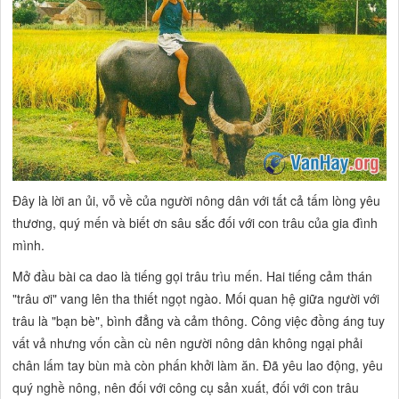
Đây là lời an ủi, vỗ về của người nông dân với tất cả tấm lòng yêu
thương, quý mến và biết ơn sâu sắc đối với con trâu của gia đình
mình.
Mở đầu bài ca dao là tiếng gọi trâu trìu mến. Hai tiếng cảm thán
"trâu ơi" vang lên tha thiết ngọt ngào. Mối quan hệ giữa người với
trâu là "bạn bè", bình đẳng và cảm thông. Công việc đồng áng tuy
vất vả nhưng vốn cần cù nên người nông dân không ngại phải
chân lấm tay bùn mà còn phấn khởi làm ăn. Đã yêu lao động, yêu
quý nghề nông, nên đối với công cụ sản xuất, đối với con trâu