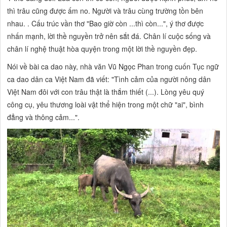
thì trâu cũng được ấm no. Người và trâu cùng trường tồn bên
nhau. . Cấu trúc vần thơ "Bao giờ còn ...thì còn...", ý thơ được
nhấn mạnh, lời thề nguyền trở nên sắt đá. Chân lí cuộc sống và
chân lí nghệ thuật hòa quyện trong một lời thề nguyền đẹp.
Nói về bài ca dao này, nhà văn Vũ Ngọc Phan trong cuốn Tục ngữ
ca dao dân ca Việt Nam đã viết: "Tình cảm của người nông dân
Việt Nam đôi với con trâu thật là thắm thiết (...). Lòng yêu quý
công cụ, yêu thương loài vật thể hiện trong một chữ "ai", bình
đẳng và thông cảm...".