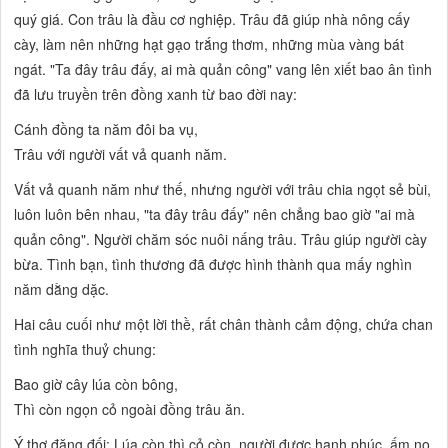
quý giá. Con trâu là đầu cơ nghiệp. Trâu đã giúp nhà nông cấy
cày, làm nên những hạt gạo trắng thơm, những mùa vàng bát
ngát. "Ta đây trâu đấy, ai mà quản công" vang lên xiết bao ân tình
đã lưu truyền trên đồng xanh từ bao đời nay:
Cánh đồng ta năm đôi ba vụ,
Trâu với người vất vả quanh năm.
Vất vả quanh năm như thế, nhưng người với trâu chia ngọt sẻ bùi,
luôn luôn bên nhau, "ta đây trâu đấy" nên chẳng bao giờ "ai mà
quản công". Người chăm sóc nuôi nấng trâu. Trâu giúp người cày
bừa. Tình bạn, tình thương đã được hình thành qua mấy nghìn
năm dằng dặc.
Hai câu cuối như một lời thề, rất chân thành cảm động, chứa chan
tình nghĩa thuỷ chung:
Bao giờ cây lúa còn bông,
Thì còn ngọn cỏ ngoài đồng trâu ăn.
Ý thơ đăng đối: Lúa còn thì cỏ còn, người được hạnh phúc, ấm no