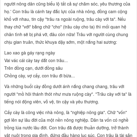
người nông dân cũng biểu lộ tất cả sự chăm sóc, yêu thương của
họ.' Con trâu là cánh tay đắc lực của nhà nông, đồng cam cộng
khổ với nhau, tin cậy "trâu ra ngoài ruộng, trâu cày với ta". Nếu
thay chữ "với" bằng chữ "cho" (trâu cày cho ta) thì mối quan hệ
chân tình sẽ bị phá vỡ, đâu còn nữa! Trâu với người cùng chung
chịu gian truân, thức khuya dậy sớm, một nắng hai sương:
Lao xao gà gáy rạng ngày
Vai vác cái cày tay dắt con trâu...
Trên đồng cạn, dưới đồng sâu
Chồng cày, vợ cấy, con trâu đi bừa...
Và những buổi cày đồng dưới ánh nắng chang chang, trâu với
người "mồ hôi thánh thót như mưa ruộng cày". "Trâu cày với ta" là
tiếng nói động viên, vỗ vệ, tin cậy và yêu thương.
Cấy cày là công việc nhà nông, là "nghiệp nông gia". Chữ "vốn"
gợi lên sự lâu đời của một nền nông nghiệp. Dân ta vốn có nghề
trồng lúa nước lâu đời. Con trâu đã được thuần dưỡng, trở thành
vật nuôi trong gia đình, đứng đầu hàng lục súc. Con trâu là tài sản