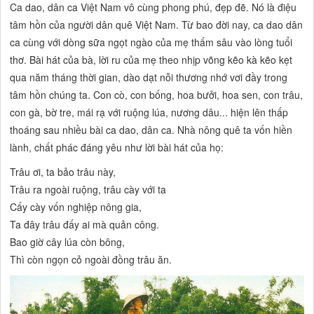
Ca dao, dân ca Việt Nam vô cùng phong phú, đẹp đẽ. Nó là điệu
tâm hồn của người dân quê Việt Nam. Từ bao đời nay, ca dao dân
ca cùng với dòng sữa ngọt ngào của mẹ thấm sâu vào lòng tuổi
thơ. Bài hát của bà, lời ru của mẹ theo nhịp võng kẽo kà kẽo kẹt
qua năm tháng thời gian, dào dạt nỗi thương nhớ vơi đầy trong
tâm hồn chúng ta. Con cò, con bống, hoa bưởi, hoa sen, con trâu,
con gà, bờ tre, mái rạ với ruộng lúa, nương dâu... hiện lên thấp
thoáng sau nhiều bài ca dao, dân ca. Nhà nông quê ta vốn hiền
lành, chất phác đáng yêu như lời bài hát của họ:
Trâu ơi, ta bảo trâu này,
Trâu ra ngoài ruộng, trâu cày với ta
Cấy cày vốn nghiệp nông gia,
Ta đây trâu đấy ai mà quản công.
Bao giờ cây lúa còn bông,
Thì còn ngọn cỏ ngoài đồng trâu ăn.