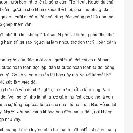
 suốt
mười bốn trăng tê tái gông cùm
(Tố Hữu), Người đã chân
ạt của người tù cho khuây khỏa thế thôi, phải thơ phú gì đâu”.
y, qua nụ cười dí dỏm, Bác nói rằng Bác không phải là nhà thơ.
ập ghép thêm vần.
 một nhà thơ lớn không? Tại sao Người lại thường phủ định thơ
 ham thì tại sao Người lại làm nhiều thơ đến thế? Hoàn cảnh
 con người của Bác, một con người
“suốt đời chỉ có một ham
 được hoàn toàn độc lập, dân ta được hoàn toàn tự do, đồng
hành”.
Chính vì
ham muốn tột bậc
này mà Người từ chối trở
 đủ sức làm việc đó.
ng hơn cả vấn đề chữ nghĩa, thơ trước hết là tấm lòng.
Văn
 đời (vốn sống); thơ là năng lực cảm thụ (cái đẹp); thơ là vốn
là sự tổng hợp của tất cả các nhân tố nói trên. Bác Hồ có tất
ay. Người xưa nói:
cảnh không hẹn đến mà tự đến, nơi không
ợp như vậy.
cách mạng, tự rèn luyện mình trở thành một chiến sĩ cách mạng