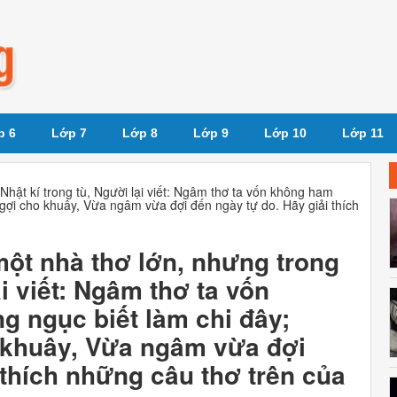
p 6
Lớp 7
Lớp 8
Lớp 9
Lớp 10
Lớp 11
Nhật kí trong tù, Người lại viết: Ngâm thơ ta vốn không ham
gợi cho khuây, Vừa ngâm vừa đợi đến ngày tự do. Hãy giải thích
một nhà thơ lớn, nhưng trong
ại viết: Ngâm thơ ta vốn
g ngục biết làm chi đây;
 khuây, Vừa ngâm vừa đợi
 thích những câu thơ trên của