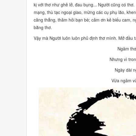
kị với thơ như ghẻ lở, đau bụng... Người cũng có thơ
mạng, thù tạc ngoại giao, mừng các cụ phụ lão, khen 
căng thẳng, thăm hỏi bạn bè; cảm ơn kẻ biếu cam, ngư
bằng thơ.
Vậy mà Người luôn luôn phủ định thơ mình. Mở đầu 
Ngâm thơ
Nhưng vì tron
Ngày dài n
Vừa ngâm vừ