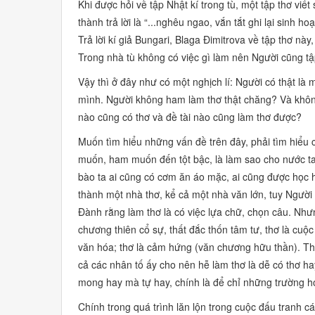
Khi được hỏi về tập
Nhật kí trong tù,
một tập thơ viết
thành trả lời là
“...nghêu ngao, vắn tắt ghi lại sinh ho
Trả lời kí giả Bungari, Blaga Đimitrova về tập thơ nà
Trong nhà tù không có việc gì làm nên Người cũng t
Vậy thì ở đây như có một nghịch lí: Người có thật là
mình. Người không ham làm thơ thật chăng? Và không
nào cũng có thơ và đề tài nào cũng làm thơ được?
Muốn tìm hiểu những vấn đề trên đây, phải tìm hiểu
muốn, ham muốn đến tột bậc, là làm sao cho nước ta
bào ta ai cũng có cơm ăn áo mặc, ai cũng được học 
thành một nhà thơ, kể cả một nhà văn lớn, tuy Người
Đành rằng làm thơ là có việc lựa chữ, chọn câu. Như
chương thiên cổ sự, thất đắc thốn tâm tư,
thơ là cuộc
văn hóa; thơ là cảm hứng (văn chương hữu thần). Thơ 
cả các nhân tố ấy cho nên hễ làm thơ là dễ có thơ h
mong hay mà tự hay,
chính là để chỉ những trường h
Chính trong quá trình lăn lộn trong cuộc đấu tranh 