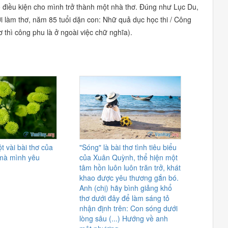
 điều kiện cho mình trở thành một nhà thơ. Đúng như Lục Du,
i làm thơ, năm 85 tuổi dặn con:
Nhữ quả dục học thi / Công
thì công phu là ở ngoài việc chữ nghĩa).
t vài bài thơ của
"Sóng" là bài thơ tình tiêu biểu
mà mình yêu
của Xuân Quỳnh, thể hiện một
tâm hồn luôn luôn trăn trở, khát
khao được yêu thương gắn bó.
Anh (chị) hãy bình giảng khổ
thơ dưới đây để làm sáng tỏ
nhận định trên: Con sóng dưới
lòng sâu (...) Hướng về anh