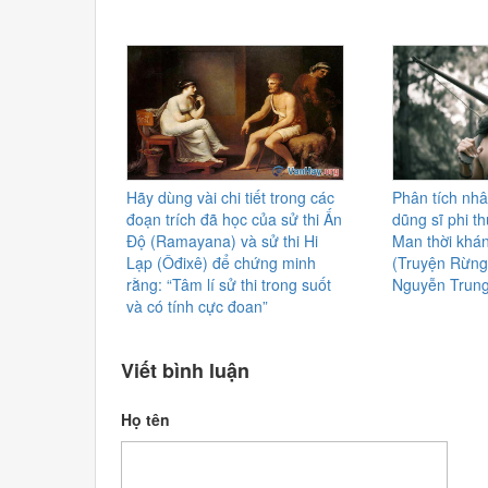
Hãy dùng vài chi tiết trong các
Phân tích nhâ
đoạn trích đã học của sử thi Ấn
dũng sĩ phi t
Độ (Ramayana) và sử thi Hi
Man thời khá
Lạp (Ôđixê) để chứng minh
(Truyện Rừng
rằng: “Tâm lí sử thi trong suốt
Nguyễn Trun
và có tính cực đoan”
Viết bình luận
Họ tên