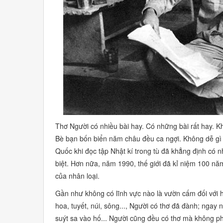
Thơ Người có nhiều bài hay. Có những bài rất hay. K
Bè bạn bốn biển năm châu đều ca ngợi. Không dễ g
Quốc khi đọc tập
Nhật kí trong tù
đã khẳng định
có n
biệt.
Hơn nữa, năm 1990, thế giới đã kỉ niệm 100 năm
của nhân loại.
Gần như không có lĩnh vực nào là vườn cấm đối với 
hoa, tuyết, núi, sông...,
Người có thơ đã đành; ngay nh
suýt sa vào hố... Người cũng đều có thơ mà không phả