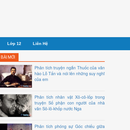
Lớp 12
Liên Hệ
BÀI MỚI
Phân tích truyện ngắn Thuốc của văn
hào Lỗ Tấn và nói lên những suy nghĩ
của em
Phân tích nhân vật Xô-cô-lốp trong
truyện Số phận con người của nhà
văn Sô-lô-khốp nước Nga
Phân tích phóng sự Góc chiếu giữa