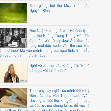
Bình giảng bài thơ Mưa xuân của
Nguyễn Bính
Đọc Nhật kí trong tù của Hồ Chủ tịch,
nhà thơ Hoàng Trung Thông viết: Tôi
đọc trăm bài trăm ý đẹp/ Ánh đèn tỏa
rạng mái đầu xanh/ Vần thơ của Bác
ần thơ thép/ Mà vẫn mênh mông bát ngát tình. Em hiểu
ốn câu thơ trên như thế nào?...
Nghĩ về câu nói của Khổng Tử: “Kỉ sở
bất dục, vật thi ư nhân”
Trình bày suy nghĩ của mình đối với ý
kiến của nhà văn Thạch Lam: “Văn
chương là một thứ khí giới thanh cao
và đắc lực mà chúng ta có, để vừa tố
áo và thay đổi một thế giới giả dối và tàn ác, vừa làm cho