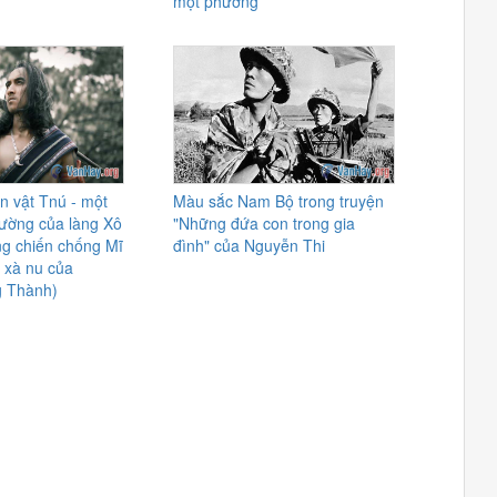
một phương
n vật Tnú - một
Màu sắc Nam Bộ trong truyện
hường của làng Xô
"Những đứa con trong gia
ng chiến chống Mĩ
đình" của Nguyễn Thi
 xà nu của
g Thành)