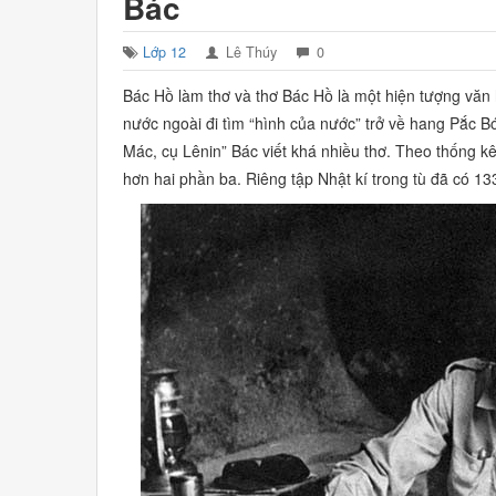
Bác
Lớp 12
Lê Thúy
0
Bác Hồ làm thơ và thơ Bác Hồ là một hiện tượng vă
nước ngoài đi tìm “hình của nước” trở về hang Pắc B
Mác, cụ Lênin” Bác viết khá nhiều thơ. Theo thống k
hơn hai phần ba. Riêng tập
Nhật kí trong tù
đã có 133