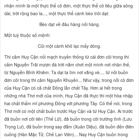
nhận mình là một
thực thể cô đơn,
một thực thể cô liêu giữa sông
dài, trời rộng bao la..., một thực thể cánh bèo trôi dạt:
Bèo dạt về đâu hàng nối hàng.
Một tuỳ thuộc số mệnh:
Củi một cành khô lạc mấy dòng.
Thi cảm Huy Cận nối mạch truyền thống từ cái đơn côi trong thi
cảm Nguyễn Trãi mượn đá trời nằm chơi một mình nơi nhân thế,
từ Nguyễn Bỉnh Khiêm:
Ta dại ta tìm nơi vắng vè...,
từ nỗi buồn
đơn côi trong thi cảm Nguyễn Khuyến... Như vậy, trong nỗi cô đơn
của Huy Cận có cả chất Đông lẫn chất Tây. Hơn ai hết trong
những nhà Thơ mới của mình, Huy Cận đã thực thi một hòa nhập
hai chất thẩm mĩ phương Đông với phương Tây. Có thể nói, trong
Thơ mới có một chất buồn trước Hụy Cận và từ Huy Cận.
Ai trước
đã buồn nơi cõi tiên
(Thế Lữ),
đã buồn trong cõi trường tình
(Lưu
Trọng Lư),
đã buồn trong say đắm
(Xuân Diệu),
đã buồn đến điên
cuồng
(Hàn Mặc Tử, Chế Lan Viên)... Nay Huy Cận buồn trong