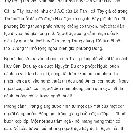
Tây trong thơ Việt Nam hiện đại trước Huy Cận và từ Huy Cận.
Cái
lai Tây,
hay nói như chú A.Q của Lỗ Tấn - cái
Tây giả có
trong
Thơ mới buổi đầu đã được Huy Cận xóa sạch. Bấy giờ chỉ là một
phương Đông
thuần phác nhưng không cổ truyền,
một chất dân
tộc đi vào thế giới rộng mở. Người đọc càng cảm nhận điều kì
diệu ấy qua hồn thơ Huy Cận trong
Tràng giang.
Đó là một hồn
thơ Đường thi mở rộng ngoài biên giới phương Đông.
Người đọc sẽ tựa vào phong cảnh
Tràng giang
để về với tâm cảnh
Huy Cận. Điều ấy đã được Nguyễn Du cho phép:
Người buồn
cảnh có vui đâu bao giờ,
cũng đã được Goethe cho phép:
Tự
nhiên khi đã đi vào nghệ thuật thì đều phải Amen con người.
Ngay
ngoài cuộc đời, con người đều nhìn phong cảnh qua cặp mắt tâm
cảnh, huống chi là trong nghệ thuật!
Phong cảnh
Tràng giang
được nhìn từ một cặp mắt của một con
người đang buồn:
Sóng gợn tràng giang buồn điệp điệp -
một nỗi
buồn xếp lớp. Một nỗi
sầu trăm ngả -
nỗi
mang mang thiên cổ
sầu.
Nỗi sầu từ vạn cổ, nhưng người đọc hãy để Lí Bạch thần thi