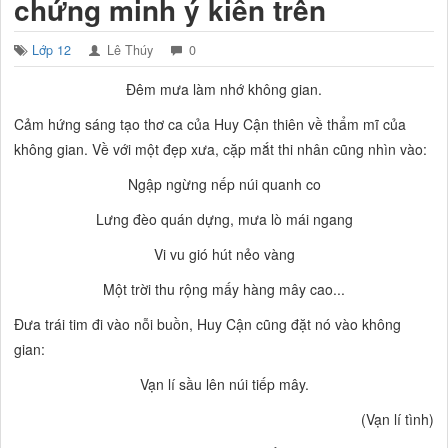
chứng minh ý kiến trên
Lớp 12
Lê Thúy
0
Đêm mưa làm nhớ không gian.
Cảm hứng sáng tạo thơ ca của Huy Cận thiên về thẩm mĩ của
không gian. Về với một
đẹp xưa,
cặp mắt thi nhân cũng nhìn vào:
Ngập ngừng nếp núi quanh co
Lưng đèo quán dựng, mưa lò mái ngang
Vi vu gió hút nẻo vàng
Một trời thu rộng mấy hàng mây cao...
Đưa trái tim đi vào nỗi buồn, Huy Cận cũng đặt nó vào không
gian:
Vạn lí sầu lên núi tiếp mây.
(Vạn lí tình)