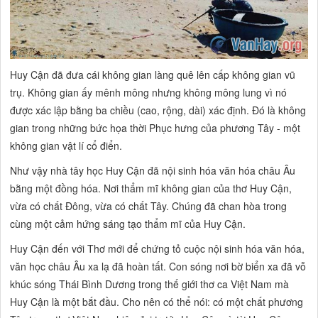
Huy Cận đã đưa cái
không gian làng quê
lên cấp
không gian vũ
trụ.
Không gian ấy mênh mông nhưng không mông lung vì nó
được xác lập bằng
ba chiều
(cao, rộng, dài) xác định. Đó là không
gian trong những bức họa thời Phục hưng của phương Tây - một
không gian vật lí cổ điển.
Như vậy
nhà tây học
Huy Cận đã
nội sinh hóa
văn hóa châu Âu
bằng một đồng hóa. Nơi thẩm mĩ không gian của thơ Huy Cận,
vừa có chất Đông, vừa có chất Tây. Chúng đã chan hòa trong
cùng một cảm hứng sáng tạo thẩm mĩ của Huy Cận.
Huy Cận đến với Thơ mới để chứng tỏ cuộc nội sinh hóa văn hóa,
văn học châu Âu xa lạ đã hoàn tất. Con sóng nơi bờ biển xa đã vỗ
khúc sóng Thái Bình Dương trong thế giới thơ ca Việt Nam mà
Huy Cận là một bắt đầu. Cho nên có thể nói: có một chất phương