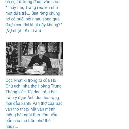
bà cụ Tứ trong đoạn văn sau:
"Thấy mẹ, Tràng reo lên như
một đứa trẻ... Biết rằng chúng
nó có nuôi nổi nhau sống qua
được cơn đói khát này không?”
(Vợ nhặt - Kim Lân)
Đọc Nhật kí trong tù của Hồ
Chủ tịch, nhà thơ Hoàng Trung
Thông viết: Tôi đọc trăm bài
trăm ý đẹp/ Ánh đèn tỏa rạng
mái đầu xanh/ Vần thơ của Bác
vần thơ thép/ Mà vẫn mênh
mông bát ngát tình. Em hiểu
bốn câu thơ trên như thế
nào?...