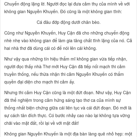
Chuyển động lặng lờ. Người đọc lại đưa cảm thụ của mình về với
không gian Nguyễn Khuyến. Đó cũng là một không gian tĩnh:
Cá đâu đớp động dưới chân bèo.
Cũng như Nguyễn Khuyến, Huy Cận đã cho những chuyển động
nhè nhẹ vào không gian để làm gia tăng chất tĩnh lặng của nó. Cả
hai nhà thơ đã dùng cái
có
để nói lên cái
không.
Như vậy qua những tín hiệu thẩm mĩ không gian vừa tiếp nhận,
người đọc thấy nhà Thơ mới Huy Cận đã
tiếp nối mạch thi cảm
truyền thống,
nếu thừa nhận thi cảm Nguyễn Khuyến có thẩm
quyền đại diện cho mạch thi cảm ấy.
Nhưng thi cảm Huy Cận cũng là
một đứt đoạn.
Như vậy, Huy Cận
đã thể nghiệm trong cảm hứng sáng tạo thơ ca của mình
sự
thống nhất biện chứng
giữa cái liên tục và cái đứt đoạn. Đó mới là
sự
cách tân đích thực.
Có bước nhảy cao nào lại không tựa vững
chãi vào mặt đất, rồi lại về với mặt đất!
Không gian Nguyễn Khuyến là một địa bàn làng quê nhỏ hẹp:
một