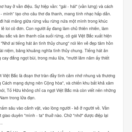
hơ hay ở vần điệu. Sự hiệp vần:
"gái - hái"
(vần lưng) và cách
 - mình”
tạo cho câu thơ đa thanh, mang tính nhạc hấp dẫn.
ời, đi hái măng giữa rừng vầu rừng nứa một mình trong khúc
ẻ loi cô đơn. Con người ấy đang làm chủ thiên nhiên, làm
u sắc và âm thanh của suối rừng, cô gái Việt Bắc xuất hiện
:
"Nhớ ai tiếng hát ân tình thủy chung"
nói lên vẻ đẹp tâm hồn
oài niệm, bâng khuâng nghĩa tình thủy chung. Tiếng hát ân
 cay đắng ngọt bùi, trong máu lửa,
"mười lăm năm ấy thiết
i Việt Bắc là đoạn thơ tràn đầy tình cảm nhớ nhung và thương
 Cách mạng dựng nên Cộng hòa",
và chiến khu bất khả xâm
ói, Tố Hữu không chỉ ca ngợi Việt Bắc mà còn viết nên những
 Nam trong lửa đạn.
thấm sâu vào cảnh vật, vào lòng người - kẻ ở người về. Vần
át giao duyên
"mình - ta"
thuở nào. Chữ
"nhớ"
được điệp lại
..