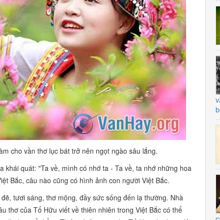
v
b
àm cho vần thơ lục bát trở nên ngọt ngào sâu lắng.
ĩa khái quát:
"Ta về, mình có nhớ ta - Ta về, ta nhớ những hoa
iệt Bắc, câu nào cũng có hình ảnh con người Việt Bắc.
 đẽ, tươi sáng, thơ mộng, đầy sức sống đến lạ thường. Nhà
u thơ của Tố Hữu viết về thiên nhiên trong Việt Bắc có thể
c