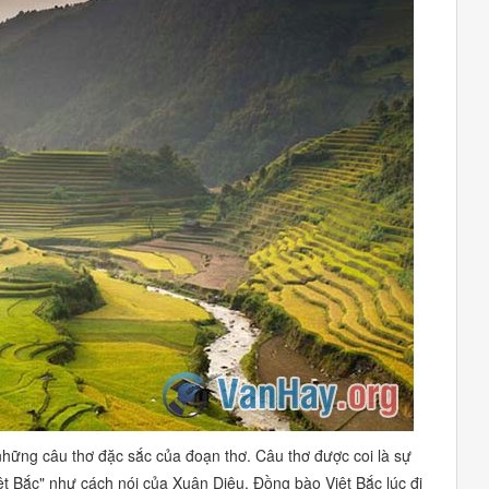
những câu thơ đặc sắc của đoạn thơ. Câu thơ được coi là sự
ệt Bắc"
như cách nói của Xuân Diệu. Đồng bào Việt Bắc lúc đi