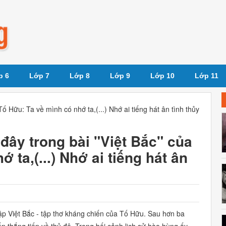
p 6
Lớp 7
Lớp 8
Lớp 9
Lớp 10
Lớp 11
ố Hữu: Ta về mình có nhớ ta,(...) Nhớ ai tiếng hát ân tình thủy
đây trong bài "Việt Bắc" của
 ta,(...) Nhớ ai tiếng hát ân
tập
Việt Bắc -
tập thơ kháng chiến của Tố Hữu. Sau hơn ba
 thắng tiến về thủ đô. Trong bối cảnh lịch sử hào hùng ấy,