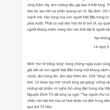
rừng thăm rẫy, làm nương đều gài dao ở thắt lưng. T
dao ấy, tạo nên sự phản quang rực rỡ, lấp lánh. Chỉ
mạnh mẽ, hào hùng của con người Việt Bắc trong tư th
phía trước. Phải có một tâm hồn thi sĩ tinh tế, sự q
người kháng chiến mang tầm vóc thời đại là người sả
Núi không
Lá ngụy tr
Nhớ
"mơ nở trắng rừng"
trong những ngày xuân cũng 
giả viết về con người Việt Bắc trong một khung cảnh 
chuốt, làm bóng lên, làm đẹp thêm lên. Chữ
"từng"
(t
khó. Có khéo tay mới
"chuốt từng sợi giang"
mỏng và 
những vật phẩm mĩ nghệ thủ công đặc trưng của Việt
Nguyễn Đình Thi đã từng ca ngợi:
"Tay người như có p
chiếc nón bài thơ của xứ Huế được nói đến trong dân 
qua thơ Tố Hữu.