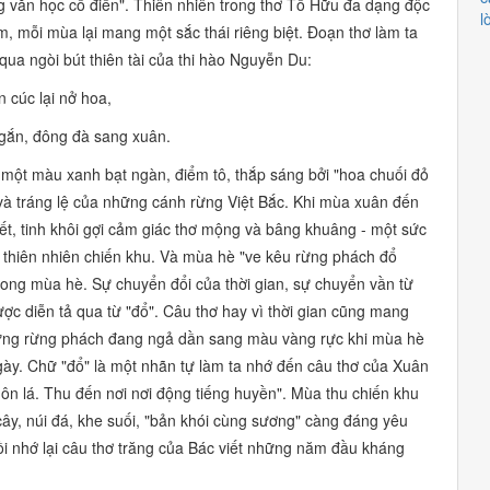
g văn học cổ điển".
Thiên nhiên trong thơ Tố Hữu đa dạng độc
l
, mỗi mùa lại mang một sắc thái riêng biệt. Đoạn thơ làm ta
qua ngòi bút thiên tài của thi hào Nguyễn Du:
n cúc lại nở hoa,
gắn, đông đà sang xuân.
 một màu xanh bạt ngàn, điểm tô, thắp sáng bởi
"hoa chuối đỏ
à tráng lệ của những cánh rừng Việt Bắc. Khi mùa xuân đến
ết, tinh khôi gợi cảm giác thơ mộng và bâng khuâng - một sức
 thiên nhiên chiến khu. Và mùa hè
"ve kêu rừng phách đổ
rong mùa hè. Sự chuyển đổi của thời gian, sự chuyển vần từ
ược diễn tả qua từ
"đổ".
Câu thơ hay vì thời gian cũng mang
hững rừng phách đang ngả dần sang màu vàng rực khi mùa hè
ngày. Chữ
"đổ"
là một nhãn tự làm ta nhớ đến câu thơ của Xuân
n lá. Thu đến nơi nơi động tiếng huyền".
Mùa thu chiến khu
ây, núi đá, khe suối,
"bản khói cùng sương"
càng đáng yêu
ồi nhớ lại câu thơ trăng của Bác viết những năm đầu kháng