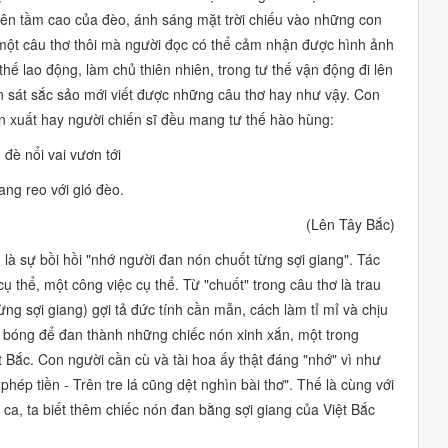
rên tầm cao của đèo, ánh sáng mặt trời chiếu vào những con
 một câu thơ thôi mà người đọc có thể cảm nhận được hình ảnh
ế lao động, làm chủ thiên nhiên, trong tư thế vận động đi lên
uan sát sắc sảo mới viết được những câu thơ hay như vậy. Con
n xuất hay người chiến sĩ đều mang tư thế hào hùng:
 đè nổi vai vươn tới
ang reo với gió đèo.
(Lên Tây Bắc)
là sự bồi hồi
"nhớ người đan nón chuốt từng sợi giang".
Tác
cụ thể, một công việc cụ thể. Từ
"chuốt"
trong câu thơ là trau
ừng sợi giang) gợi tả đức tính cần mẫn, cách làm tỉ mỉ và chịu
bóng để đan thành những chiếc nón xinh xắn, một trong
 Bắc. Con người cần cù và tài hoa ấy thật đáng
"nhớ"
vì như
hép tiền - Trên tre lá cũng dệt nghìn bài thơ".
Thế là cùng với
ca, ta biết thêm chiếc nón đan bằng sợi giang của Việt Bắc