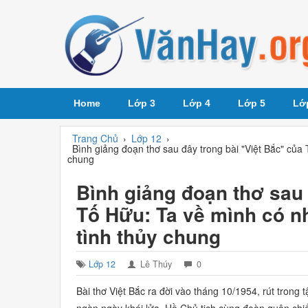
Home
Lớp 3
Lớp 4
Lớp 5
Lớ
Trang Chủ
›
Lớp 12
›
Bình giảng đoạn thơ sau đây trong bài "Việt Bắc" của T
chung
Bình giảng đoạn thơ sau 
Tố Hữu: Ta về mình có nhớ
tình thủy chung
Lớp 12
Lê Thúy
0
Bài thơ
Việt Bắc
ra đời vào tháng 10/1954, rút trong 
ngàn ngày khói lửa, Hồ Chủ tịch cùng đoàn quân chiến