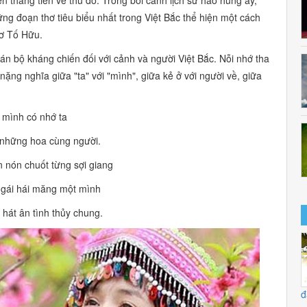
ững đoạn thơ tiêu biểu nhất trong
Việt Bắc
thể hiện một cách
hơ Tố Hữu.
án bộ kháng chiến đối với cảnh và người Việt Bắc. Nỗi nhớ tha
nh nặng nghĩa giữa
"ta"
với
"mình",
giữa kẻ ở với người về, giữa
 mình có nhớ ta
 những hoa cùng người.
n nón chuốt từng sợi giang
 gái hái măng một mình
g hát ân tình thủy chung.
đ