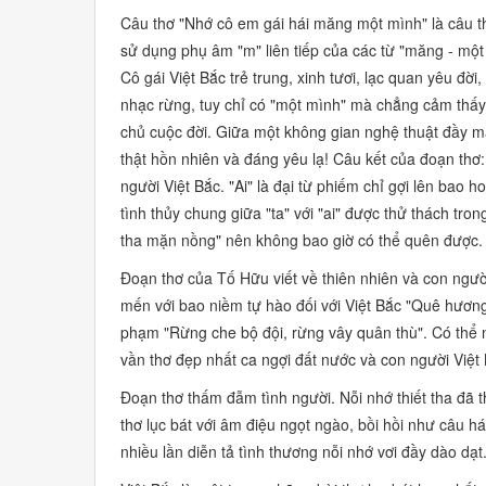
Câu thơ
"Nhớ cô em gái hái măng một mình"
là câu t
sử dụng phụ âm
"m"
liên tiếp của các từ
"măng - một
Cô gái Việt Bắc trẻ trung, xinh tươi, lạc quan yêu đ
nhạc rừng, tuy chỉ có
"một mình"
mà chẳng cảm thấy l
chủ cuộc đời. Giữa một không gian nghệ thuật đầy mà
thật hồn nhiên và đáng yêu lạ! Câu kết của đoạn thơ
người Việt Bắc.
"Ai"
là đại từ phiếm chỉ gợi lên bao h
tình thủy chung giữa
"ta"
với
"ai"
được thử thách trong
tha mặn nồng"
nên không bao giờ có thể quên được.
Đoạn thơ của Tố Hữu viết về thiên nhiên và con ngườ
mến với bao niềm tự hào đối với Việt Bắc
"Quê hương
phạm
"Rừng che bộ đội, rừng vây quân thù".
Có thể n
vần thơ đẹp nhất ca ngợi đất nước và con người Việt
Đoạn thơ thấm đẫm tình người. Nỗi nhớ thiết tha đã 
thơ lục bát với âm điệu ngọt ngào, bồi hồi như câu h
nhiều lần diễn tả tình thương nỗi nhớ vơi đầy dào dạt.