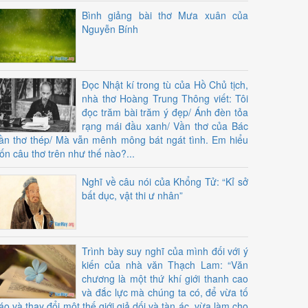
Bình giảng bài thơ Mưa xuân của
Nguyễn Bính
Đọc Nhật kí trong tù của Hồ Chủ tịch,
nhà thơ Hoàng Trung Thông viết: Tôi
đọc trăm bài trăm ý đẹp/ Ánh đèn tỏa
rạng mái đầu xanh/ Vần thơ của Bác
ần thơ thép/ Mà vẫn mênh mông bát ngát tình. Em hiểu
ốn câu thơ trên như thế nào?...
Nghĩ về câu nói của Khổng Tử: “Kỉ sở
bất dục, vật thi ư nhân”
Trình bày suy nghĩ của mình đối với ý
kiến của nhà văn Thạch Lam: “Văn
chương là một thứ khí giới thanh cao
và đắc lực mà chúng ta có, để vừa tố
áo và thay đổi một thế giới giả dối và tàn ác, vừa làm cho