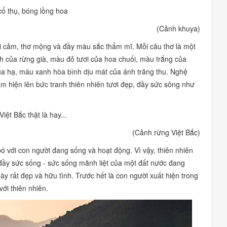
cổ thụ, bóng lồng hoa
(Cảnh khuya)
ợi cảm, thơ mộng và đầy màu sắc thẩm mĩ. Mỗi câu thơ là một
h
của rừng già, màu
đỏ tươi
của hoa chuối, màu
trắng
của
ùa hạ, màu
xanh hòa bình
dịu mát của ánh trăng thu. Nghệ
làm hiện lên bức tranh thiên nhiên tươi đẹp, đầy sức sông như
iệt Bắc thật là hay...
(Cảnh rừng Việt Bắc)
ó với con người đang sống và hoạt động. Vì vậy, thiên nhiên
n đầy sức sống - sức sống mãnh liệt của một đất nước đang
ày rất đẹp và hữu tình. Trước hết là con người xuất hiện trong
ới thiên nhiên.