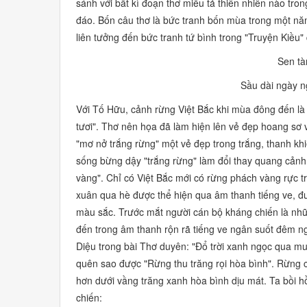
sánh với bất kì đoạn thơ miều tả thiên nhiên nào tron
đáo. Bốn câu thơ là bức tranh bốn mùa trong một năm
liên tưởng đến bức tranh tứ bình trong
"Truyện Kiều"
Sen tà
Sầu dài ngày n
Với Tố Hữu, cảnh rừng Việt Bắc khi mùa đông đến là
tươi".
Thơ nên họa đã làm hiện lên vẻ đẹp hoang sơ v
"mơ nở trắng rừng"
một vẻ đẹp trong trắng, thanh khi
sống bừng dậy
"trắng rừng"
làm đổi thay quang cảnh
vàng".
Chỉ có Việt Bắc mới có rừng phách vàng rực t
xuân qua hè được thể hiện qua âm thanh tiếng ve, đ
màu sắc. Trước mắt người cán bộ kháng chiến là n
đến trong âm thanh rộn rã tiếng ve ngân suốt đêm 
Diệu trong bài
Thơ duyên: "Đổ trời xanh ngọc qua muô
quên sao được
"Rừng thu trăng rọi hòa bình".
Rừng c
hơn dưới vầng trăng xanh hòa bình dịu mát. Ta bồi h
chiến: