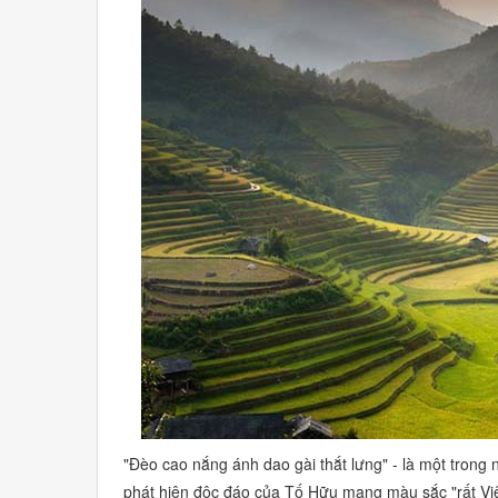
"Đèo cao nắng ánh dao gài thắt lưng" -
là một trong 
phát hiện độc đáo của Tố Hữu mang màu sắc
"rất Vi