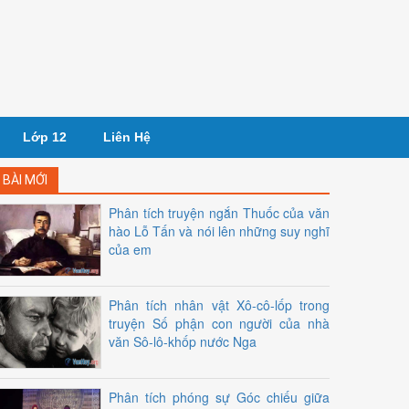
Lớp 12
Liên Hệ
BÀI MỚI
Phân tích truyện ngắn Thuốc của văn
hào Lỗ Tấn và nói lên những suy nghĩ
của em
Phân tích nhân vật Xô-cô-lốp trong
truyện Số phận con người của nhà
văn Sô-lô-khốp nước Nga
Phân tích phóng sự Góc chiếu giữa