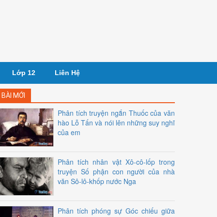
Lớp 12
Liên Hệ
BÀI MỚI
Phân tích truyện ngắn Thuốc của văn
hào Lỗ Tấn và nói lên những suy nghĩ
của em
Phân tích nhân vật Xô-cô-lốp trong
truyện Số phận con người của nhà
văn Sô-lô-khốp nước Nga
Phân tích phóng sự Góc chiếu giữa