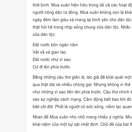
thời bình. Mùa xuân hiện hữu trong tất cả các hoạt 
người nông dân ra đồng. Mùa xuân không còn là khái
ngày đêm làm giàu và mang lại bình yên cho dân tộ
thật hối hả trong nhịp sống chung của dân tộc. Nhắc 
của dân tộc:
Đất nước bốn ngàn năm
Vất vả và gian lao
Đất nước như vì sao
Cứ đi lên phía trước.
Bằng những câu thơ giản dị, tác giả đã khái quát mộ
qua thật dài và nhiều chông gai. Nhưng không vì thế
như những vì sao tiến lên phía trước. Câu thơ chính 
vào sự nghiệp cách mạng. Cảm động biết bao khi đó 
biệt cõi đời. Phải là người có sức sống, niềm lạc qu
Nhan đề Mùa xuân nho nhỏ mang nhiều ý nghĩa. Mùa 
khái niệm của một sự vật nhất định. Chủ đề của bài t