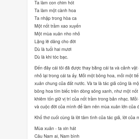
Ta làm con chim hót
Ta làm một cành hoa
Ta nhập trong hòa ca
Một nốt trầm xao xuyến
Một mùa xuân nho nhỏ
Lặng lẽ dâng cho đời
Dù là tuổi hai mươi
Dù là khi tóc bạc.
Đến đây cái tôi đã được thay bằng cái ta và cảnh vật
nhỏ lại trong cái ta ấy. Mỗi một bông hoa, mỗi một t
xuân chung của đất nước. Và ta là tác giả cũng là mộ
bông hoa tím biếc trên dòng sông xanh, như một nốt 
khiêm tốn giữ vị trí của nốt trầm trong bản nhạc. M
và cuộc đời của mình để làm nên mùa xuân lớn của đ
Khổ thơ cuối cùng là lời tâm tình của tác giả, lời củ
Mùa xuân - ta xin hát
Câu Nam ai, Nam bình