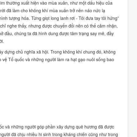
 chim thường xuất hiện vào mùa xuân, như một dấu hiệu của
trời đã làm cho không khí mùa xuân trở nên náo nức lạ
ình tượng hóa. Từng giọt long lanh rơi - Tôi đưa tay tôi hứng”
 chỉ nghe thấy, nhưng được chuyển đổi nên có thể cảm nhận,
 mở đầu, chúng ta đã hình dung được tâm trạng say mê, đầy
ời.
xây dựng chủ nghĩa xã hội. Trong không khí chung đó, không
o vệ Tổ quốc và những người làm ra hạt gạo nuôi sống bao
ốc và những người góp phần xây dựng quê hương đã được
 người đã chịu nhiều hi sinh trong kháng chiến cũng như trong