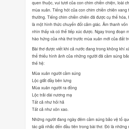
quen thuộc, vui tươi của con chim chiền chiện, loài
mùa xuân. Tiếng hót của con chim chiền chiên vang 
thường. Tiếng chim chiền chiên đã được cụ thể hóa, h
là một hình thức chuyển đổi cảm giác. Âm thanh vốn
nhìn thấy và có thể tiếp xúc được. Ngay trong đoạn
hào hứng của nhà thơ trước mùa xuân mới của đất tr
Bài thơ được viết khi cả nước đang trong không khí 
thể thiếu hình ảnh của những người đã cầm súng bả
thế hệ:
Mùa xuân người cầm súng
Lộc giắt đầy bên lưng
Mùa xuân người ra đồng
Lộc trải dài nương mạ
Tất cả như hối hả
Tất cả như xôn xao.
Những người đang ngày đêm cầm súng bảo vệ tổ qu
tác giả nhắc đến đầu tiên trong bài thơ. Đó là những