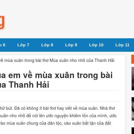
p 6
Lớp 7
Lớp 8
Lớp 9
Lớp 10
Lớp 11
ề mùa xuân trong bài thơ Mùa xuân nho nhỏ của Thanh Hải
a em về mùa xuân trong bài
ủa Thanh Hải
hử bút. Đã có không ít bài thơ hay viết về mùa xuân. Nhà thơ
 xuân nho nhỏ để nói lên ước nguyện khiêm tốn của mình, ước
ào mùa xuân chung của dân tộc, vào xuân bất tận của đất