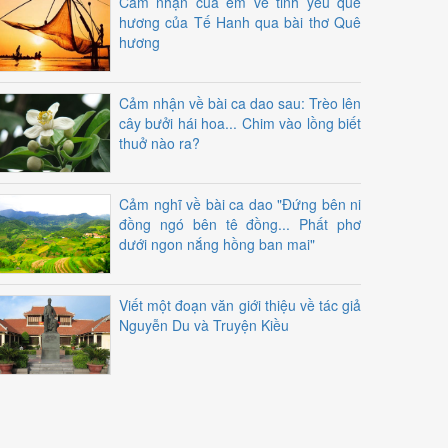
Cảm nhận của em về tinh yêu quê
hương của Tế Hanh qua bài thơ Quê
hương
Cảm nhận về bài ca dao sau: Trèo lên
cây bưởi hái hoa... Chim vào lồng biết
thuở nào ra?
Cảm nghĩ về bài ca dao "Đứng bên ni
đồng ngó bên tê đồng... Phất phơ
dưới ngon nắng hồng ban mai"
Viết một đoạn văn giới thiệu về tác giả
Nguyễn Du và Truyện Kiều