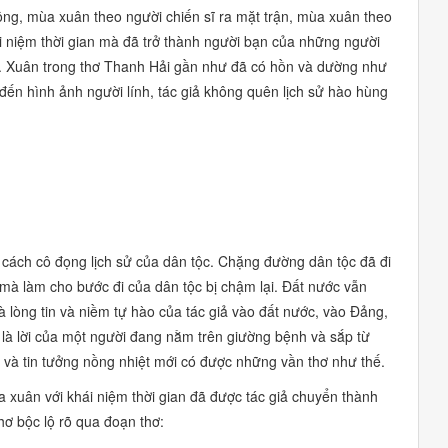
động, mùa xuân theo người chiến sĩ ra mặt trận, mùa xuân theo
 niệm thời gian mà đã trở thành người bạn của những người
c. Xuân trong thơ Thanh Hải gần như đã có hồn và dường như
đến hình ảnh người lính, tác giả không quên lịch sử hào hùng
t cách cô đọng lịch sử của dân tộc. Chặng đường dân tộc đã đi
 mà làm cho bước đi của dân tộc bị chậm lại. Đất nước vẫn
là lòng tin và niềm tự hào của tác giả vào đất nước, vào Đảng,
là lời của một người đang nằm trên giường bệnh và sắp từ
an và tin tưởng nồng nhiệt mới có được những vần thơ như thế.
xuân với khái niệm thời gian đã được tác giả chuyển thành
hơ bộc lộ rõ qua đoạn thơ: