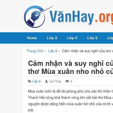
Home
Lớp 3
Lớp 4
Lớp 5
Lớ
Trang Chủ
›
Lớp 9
›
Cảm nhận và suy nghĩ của em v
Cảm nhận và suy nghĩ củ
thơ Mùa xuân nho nhỏ c
Lớp 9
Lê Thúy
0
Mùa xuân luôn là đề tài phong phú cho các thi nhân t
Thanh Hải cũng khá thành công khi viết bài thơ Mùa
nguyện được dâng hiến mùa xuân bé nhỏ của mình v
trời.