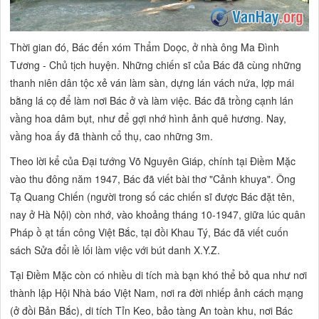
Thời gian đó, Bác đến xóm Thẩm Doọc, ở nhà ông Ma Đình
Tương - Chủ tịch huyện. Những chiến sĩ của Bác đã cùng những
thanh niên dân tộc xẻ ván làm sàn, dựng lán vách nứa, lợp mái
bằng lá cọ để làm nơi Bác ở và làm việc. Bác đã trồng cạnh lán
vầng hoa dâm bụt, như để gợi nhớ hình ảnh quê hương. Nay,
vầng hoa ấy đã thành cổ thụ, cao những 3m.
Theo lời kể của Đại tướng Võ Nguyên Giáp, chính tại Điềm Mặc
vào thu đông năm 1947, Bác đã viết bài thơ "Cảnh khuya". Ông
Tạ Quang Chiến (người trong số các chiến sĩ được Bác đặt tên,
nay ở Hà Nội) còn nhớ, vào khoảng tháng 10-1947, giữa lúc quân
Pháp ồ ạt tấn công Việt Bắc, tại đồi Khau Tý, Bác đã viết cuốn
sách Sửa đổi lề lối làm việc với bút danh X.Y.Z.
Tại Điềm Mặc còn có nhiều di tích mà bạn khó thể bỏ qua như nơi
thành lập Hội Nhà báo Việt Nam, nơi ra đời nhiếp ảnh cách mạng
(ở đồi Bản Bắc), di tích Tỉn Keo, bảo tàng An toàn khu, nơi Bác