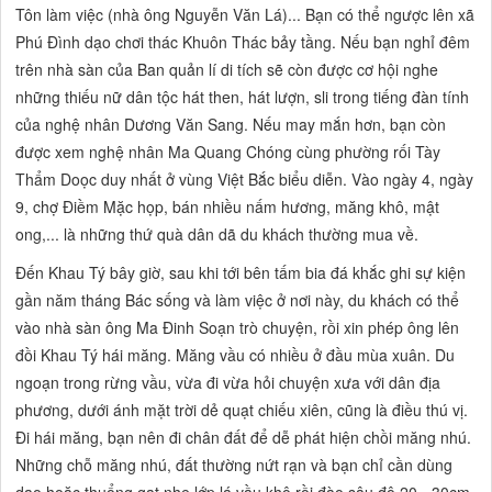
Tôn làm việc (nhà ông Nguyễn Văn Lá)... Bạn có thể ngược lên xã
Phú Đình dạo chơi thác Khuôn Thác bảy tầng. Nếu bạn nghỉ đêm
trên nhà sàn của Ban quản lí di tích sẽ còn được cơ hội nghe
những thiếu nữ dân tộc hát then, hát lượn, sli trong tiếng đàn tính
của nghệ nhân Dương Văn Sang. Nếu may mắn hơn, bạn còn
được xem nghệ nhân Ma Quang Chóng cùng phường rối Tày
Thẩm Doọc duy nhất ở vùng Việt Bắc biểu diễn. Vào ngày 4, ngày
9, chợ Điềm Mặc họp, bán nhiều nấm hương, măng khô, mật
ong,... là những thứ quà dân dã du khách thường mua về.
Đến Khau Tý bây giờ, sau khi tới bên tấm bia đá khắc ghi sự kiện
gần năm tháng Bác sống và làm việc ở nơi này, du khách có thể
vào nhà sàn ông Ma Đinh Soạn trò chuyện, rồi xin phép ông lên
đồi Khau Tý hái măng. Măng vầu có nhiều ở đầu mùa xuân. Du
ngoạn trong rừng vầu, vừa đi vừa hỏi chuyện xưa với dân địa
phương, dưới ánh mặt trời dẻ quạt chiếu xiên, cũng là điều thú vị.
Đi hái măng, bạn nên đi chân đất để dễ phát hiện chồi măng nhú.
Những chỗ măng nhú, đất thường nứt rạn và bạn chỉ cần dùng
dao hoặc thuổng gạt nhẹ lớp lá vầu khô rồi đào sâu độ 20 - 30cm