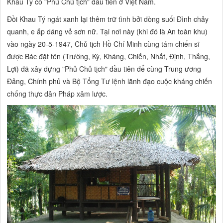
Khau Tý có "Phủ Chủ tịch" đầu tiên ở Việt Nam.
Đồi Khau Tý ngát xanh lại thêm trữ tình bởi dòng suối Đình chảy
quanh, e ấp dáng vẻ sơn nữ. Tại nơi này (khi đó là An toàn khu)
vào ngày 20-5-1947, Chủ tịch Hồ Chí Minh cùng tám chiến sĩ
được Bác đặt tên (Trường, Kỳ, Kháng, Chiến, Nhất, Định, Thắng,
Lợi) đã xây dựng "Phủ Chủ tịch" đầu tiên để cùng Trung ương
Đảng, Chính phủ và Bộ Tổng Tư lệnh lãnh đạo cuộc kháng chiến
chống thực dân Pháp xâm lược.