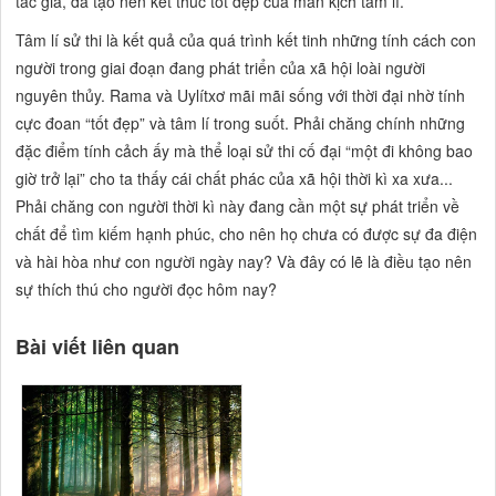
tác giả, đã tạo nên kết thúc tốt đẹp của màn kịch tâm lí.
Tâm lí sử thi là kết quả của quá trình kết tinh những tính cách con
người trong giai đoạn đang phát triển của xã hội loài người
nguyên thủy. Rama và Uylítxơ mãi mãi sống với thời đại nhờ tính
cực đoan “tốt đẹp” và tâm lí trong suốt. Phải chăng chính những
đặc điểm tính cảch ấy mà thể loại sử thi cố đại “một đi không bao
giờ trở lại” cho ta thấy cái chất phác của xã hội thời kì xa xưa...
Phải chăng con người thời kì này đang cần một sự phát triển về
chất để tìm kiếm hạnh phúc, cho nên họ chưa có được sự đa điện
và hài hòa như con người ngày nay? Và đây có lẽ là điều tạo nên
sự thích thú cho người đọc hôm nay?
Bài viết liên quan