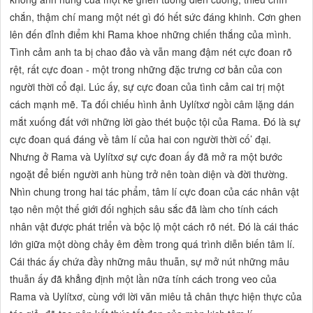
chắn, thậm chí mang một nét gì đó hết sức đáng khinh. Cơn ghen
lên đến đỉnh điểm khi Rama khoe những chiến thắng của mình.
Tình cảm anh ta bị chao đảo và vẫn mang đậm nét cực đoan rõ
rệt, rất cực đoan - một trong những đặc trưng cơ bản của con
người thời cổ đại. Lúc ấy, sự cực đoan của tình cảm cai trị một
cách mạnh mẽ. Ta đối chiếu hình ảnh Uylítxơ ngồi câm lặng dán
mắt xuống đất với những lời gào thét buộc tội của Rama. Đó là sự
cực đoan quá đáng về tâm lí của hai con người thời cố’ đại.
Nhưng ở Rama và Uylítxơ sự cực đoan ấy đã mở ra một bước
ngoặt để biến người anh hùng trở nên toàn diện và đời thường.
Nhìn chung trong hai tác phẩm, tâm lí cực đoan của các nhân vật
tạo nên một thế giới đối nghịch sâu sắc đã làm cho tính cách
nhân vật được phát triển và bộc lộ một cách rõ nét. Đó là cái thác
lớn giữa một dòng chảy êm đềm trong quá trình diễn biến tâm lí.
Cái thác ấy chứa đầy những mâu thuẫn, sự mở nút những mâu
thuẫn ấy đã khẳng định một lần nữa tính cách trong veo của
Rama và Uylítxơ, cùng với lời văn miêu tả chân thực hiện thực của