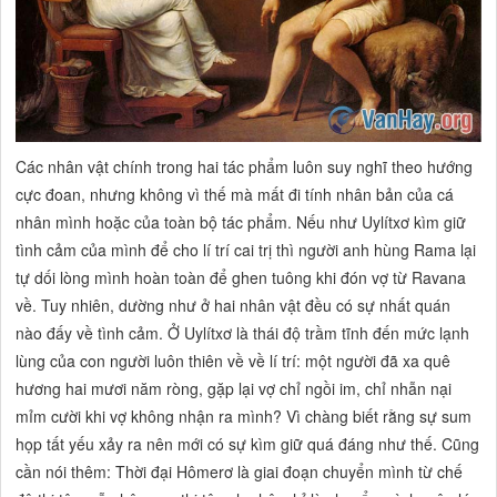
Các nhân vật chính trong hai tác phẩm luôn suy nghĩ theo hướng
cực đoan, nhưng không vì thế mà mất đi tính nhân bản của cá
nhân mình hoặc của toàn bộ tác phẩm. Nếu như Uylítxơ kìm giữ
tình cảm của mình để cho lí trí cai trị thì người anh hùng Rama lại
tự dối lòng mình hoàn toàn để ghen tuông khi đón vợ từ Ravana
về. Tuy nhiên, dường như ở hai nhân vật đều có sự nhất quán
nào đấy về tình cảm. Ở Uylítxơ là thái độ trầm tĩnh đến mức lạnh
lùng của con người luôn thiên về về lí trí: một người đã xa quê
hương hai mươi năm ròng, gặp lại vợ chỉ ngồi im, chỉ nhẫn nại
mỉm cười khi vợ không nhận ra mình? Vì chàng biết rằng sự sum
họp tất yếu xảy ra nên mới có sự kìm giữ quá đáng như thế. Cũng
cần nói thêm: Thời đại Hômerơ là giai đoạn chuyển mình từ chế