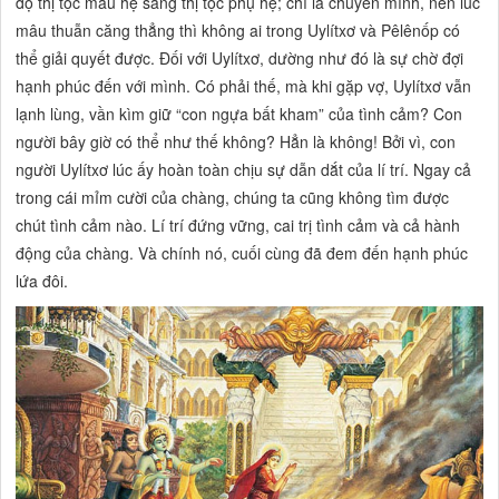
độ thị tộc mẫu hệ sang thị tộc phụ hệ; chỉ là chuyển mình, nên lúc
mâu thuẫn căng thẳng thì không ai trong Uylítxơ và Pêlênốp có
thể giải quyết được. Đối với Uylítxơ, dường như đó là sự chờ đợi
hạnh phúc đến với mình. Có phải thế, mà khi gặp vợ, Uylítxơ vẫn
lạnh lùng, vần kìm giữ “con ngựa bất kham” của tình cảm? Con
người bây giờ có thể như thế không? Hẳn là không! Bởi vì, con
người Uylítxơ lúc ấy hoàn toàn chịu sự dẫn dắt của lí trí. Ngay cả
trong cái mỉm cười của chàng, chúng ta cũng không tìm được
chút tình cảm nào. Lí trí đứng vững, cai trị tình cảm và cả hành
động của chàng. Và chính nó, cuối cùng đã đem đến hạnh phúc
lứa đôi.