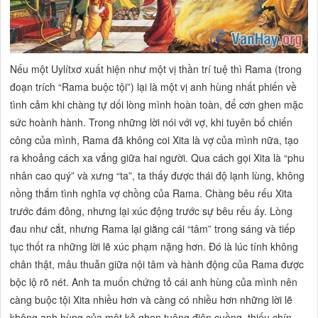
Nếu một Uylítxơ xuất hiện như một vị thần trí tuệ thì Rama (trong
đoạn trích “Rama buộc tội”) lại là một vị anh hùng nhất phiến về
tình cảm khi chàng tự dối lòng mình hoàn toàn, để cơn ghen mặc
sức hoành hành. Trong những lời nói với vợ, khi tuyên bố chiến
công của mình, Rama đã không coi Xita là vợ của mình nữa, tạo
ra khoảng cách xa vắng giữa hai người. Qua cách gọi Xita là “phu
nhân cao quý” và xưng “ta”, ta thấy được thái độ lạnh lùng, không
nồng thắm tình nghĩa vợ chồng của Rama. Chàng bêu rếu Xita
trước đám đông, nhưng lại xúc động trước sự bêu rếu ấy. Lòng
đau như cắt, nhưng Rama lại giằng cái “tâm” trong sáng và tiếp
tục thốt ra những lời lẽ xúc phạm nặng hơn. Đó là lúc tính không
chân thật, mâu thuẫn giữa nội tâm và hành động của Rama được
bộc lộ rõ nét. Anh ta muốn chứng tỏ cái anh hùng của mình nên
càng buộc tội Xita nhiều hơn và càng có nhiều hơn những lời lẽ
không anh hùng của một kẻ ghen tuông điên cuồng, thiếu chín