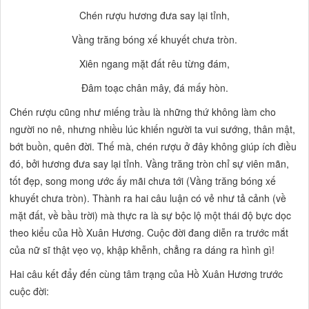
Chén rượu hương đưa say lại tỉnh,
Vầng trăng bóng xế khuyết chưa tròn.
Xiên ngang mặt đất rêu từng đám,
Đâm toạc chân mây, đá mấy hòn.
Chén rượu cũng như miếng trầu là những thứ không làm cho
người no nê, nhưng nhiều lúc khiến người ta vui sướng, thân mật,
bớt buồn, quên đời. Thế mà, chén rượu ở đây không giúp ích điều
đó, bởi
hương đưa say lại tỉnh.
Vầng trăng tròn chỉ sự viên mãn,
tốt đẹp, song mong ước ấy mãi chưa tới (Vầng trăng bóng xế
khuyết chưa tròn). Thành ra hai câu luận có vẻ như tả cảnh (về
mặt đất, về bầu trời) mà thực ra là sự bộc lộ một thái độ bực dọc
theo kiểu của Hồ Xuân Hương. Cuộc đời đang diễn ra trước mắt
của nữ sĩ thật vẹo vọ, khập khễnh, chẳng ra dáng ra hình gì!
Hai câu kết đẩy đến cùng tâm trạng của Hồ Xuân Hương trước
cuộc đời: