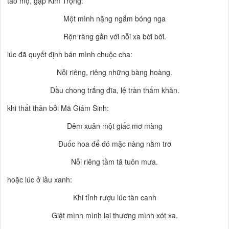
tảo mộ, gặp Kim Trọng:
Một mình nặng ngắm bóng nga
Rộn ràng gần với nỗi xa bời bời.
lúc đã quyết định bán mình chuộc cha:
Nỗi riêng, riêng những bàng hoàng.
Dầu chong trắng đĩa, lệ tràn thấm khăn.
khi thất thân bởi Mã Giám Sinh:
Đêm xuân một giấc mơ màng
Đuốc hoa để đó mặc nàng nằm trơ
Nỗi riêng tầm tã tuôn mưa.
hoặc lúc ở lầu xanh:
Khi tỉnh rượu lúc tàn canh
Giật mình mình lại thương mình xót xa.