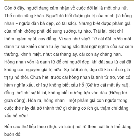
Còn ở đây, người đang cảm nhận về cuộc đời lại là một phụ nữ.
Thế cuộc cũng khác. Nguời đó biết được giá trị của mình (là hồng
nhan = người đàn bà đẹp, có tài sắc). Nhưng biết được phẩm giá
của mình không phải để sung sướng, tự hào. Trái lại, biết chỉ
thêm ngậm ngùi, cay đắng. Vì sao như vậy? Từ
cái
đặt trước một
danh từ sẽ khiến danh từ ấy mang sắc thái ngữ nghĩa của sự xem
thường, khinh miệt, như: cái thằng ấy, cái con ấy chẳng hạn.
Hồng nhan vốn
là danh từ để chỉ người đẹp, khi đặt sau từ
cái
đã
không còn nguyên giá trị nữa. Sự tươi xinh, đẹp đẽ kia chỉ có giá
trị tự nó thôi. Chưa hết, trước
cái hồng nhan
là tính từ
trơ, vốn
có
hàm nghĩa xấu, chỉ sự không biết xấu hổ (Cứ trơ cái mặt ấy ra!),
đồng thời chỉ sự lẻ loi, không biết nương tựa vào đâu (Đứng trơ
giữa đồng). Hóa ra, hồng nhan - một phẩm giá con người trong
cuộc thế này đã trở thành thứ gì chẳng có ích gì, thậm chí đáng
xấu hổ nữa!
Bốn câu thơ tiếp theo (thực và luận) nói rõ thêm cái tình thế đáng
buồn đó: