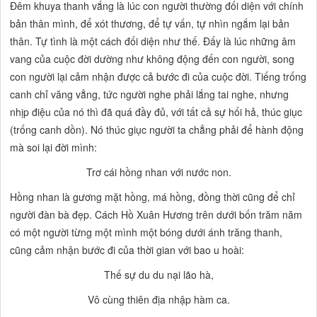
Đêm khuya thanh vắng là lúc con người thường đối diện với chính
bản thân mình, để xót thương, để tự vấn, tự nhìn ngắm lại bản
thân.
Tự tình
là một cách đối diện như thế. Đấy là lúc những âm
vang của cuộc đời dường như không động đến con người, song
con người lại cảm nhận được cả bước đi của cuộc đời. Tiếng trống
canh chỉ văng vẳng, tức người nghe phải lắng tai nghe, nhưng
nhịp điệu của nó thì đã quá đầy đủ, với tất cả sự hối hả, thúc giục
(trống canh dồn). Nó thúc giục người ta chẳng phải để hành động
mà soi lại đời mình:
Trơ cái hồng nhan với nước non.
Hồng nhan
là gương mặt hồng, má hồng, đồng thời cũng để chỉ
người đàn bà đẹp. Cách Hồ Xuân Hương trên dưới bốn trăm năm
có một người từng một mình một bóng dưới ánh trăng thanh,
cũng cảm nhận bước đi của thời gian với bao u hoài:
Thế sự du du nại lão hà,
Vô cùng thiên địa nhập hàm ca.