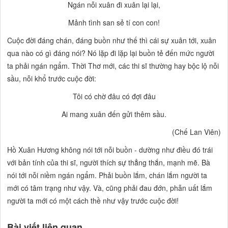
Ngán nỗi xuân đi xuân lại lại,
Mảnh tình san sẻ tí con con!
Cuộc đời đáng chán, đáng buồn như thế thì cái sự xuân tới, xuân
qua nào có gì đáng nói? Nó lặp đi lặp lại buồn tẻ đến mức người
ta phải ngán ngẩm. Thời Thơ mới, các thi sĩ thường hay bộc lộ nỗi
sầu, nỗi khổ trước cuộc đời:
Tôi có chờ đâu có đợi đâu
Ai mang xuân đến gửi thêm sầu.
(Chế Lan Viên)
Hồ Xuân Hương không nói tới nỗi buồn - dường như điều đó trái
với bản tính của thi sĩ, người thích sự thẳng thắn, mạnh mẽ. Bà
nói tới nỗi niềm ngán ngẩm. Phải buồn lắm, chán lắm người ta
mới có tâm trạng như vậy. Và, cũng phải đau đớn, phẫn uất lắm
người ta mới có một cách thề như vậy trước cuộc đời!
Bài viết liên quan