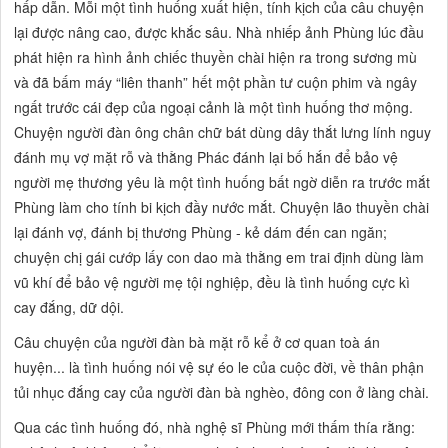
hấp dẫn. Mỗi một tình huống xuất hiện, tính kịch của câu chuyện
lại được nâng cao, được khắc sâu. Nhà nhiếp ảnh Phùng lúc đầu
phát hiện ra hình ảnh chiếc thuyền chài hiện ra trong sương mù
và đã bấm máy
“liên thanh”
hết một phần tư cuộn phim và ngây
ngất trước cái đẹp của ngoại cảnh là một tình huống thơ mộng.
Chuyện người đàn ông chân chữ bát dùng dây thắt lưng lính nguy
đánh mụ vợ mặt rỗ và thằng Phác đánh lại
bố
hắn để bảo vệ
người mẹ thương yêu là một tình huống bất ngờ diễn ra trước mắt
Phùng làm cho tính bi kịch đầy nước mắt. Chuyện lão thuyền chài
lại đánh vợ, đánh bị thương Phùng - kẻ dám đến can ngăn;
chuyện chị gái cướp lấy con dao mà thằng em trai định dùng làm
vũ khí để bảo vệ người mẹ tội nghiệp, đều là tình huống cực kì
cay đắng, dữ dội.
Câu chuyện của người đàn bà mặt rỗ kể ở cơ quan toà án
huyện... là tình huống nói vệ sự éo le của cuộc đời, về thân phận
tủi nhục đắng cay của người đàn bà nghèo, đông con ở làng chài.
Qua các tình huống đó, nhà nghệ sĩ Phùng mới thấm thía rằng: