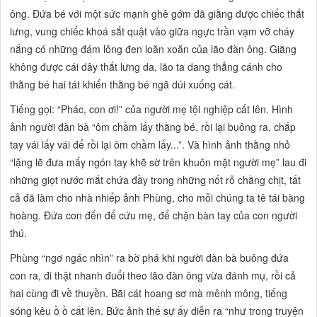
ông. Đứa bé với một sức mạnh ghê gớm đã giằng được chiếc thắt
lưng, vung chiếc khoá sắt quật vào giữa ngực trần vạm vỡ cháy
nắng có những đám lông đen loăn xoăn của lão đàn ông. Giằng
không được cái dây thắt lưng da, lão ta dang thẳng cánh cho
thằng bé hai tát khiến thằng bé ngã dúi xuống cát.
Tiếng gọi:
“Phác, con ơi!”
của người mẹ tội nghiệp cất lên. Hình
ảnh người đàn bà
“ôm chầm lấy thằng bé, rồi lại buông ra, chắp
tay vái lấy vái để rồi lại ôm chầm lấy...”.
Và hình ảnh thằng nhỏ
“lặng lẽ đưa mấy ngón tay khẽ sờ trên khuôn mặt người mẹ”
lau đi
những giọt nước mắt chứa đầy trong những nốt rỗ chằng chịt, tất
cả đã làm cho nhà nhiếp ảnh Phùng, cho mỗi chúng ta tê tái bàng
hoàng. Đứa con đến để cứu mẹ, để chặn bàn tay của con người
thú.
Phùng
“ngơ ngác nhìn”
ra bờ phá khi người đàn bà buông đứa
con ra, đi thật nhanh đuổi theo lão đàn ông vừa đánh mụ, rồi cả
hai cùng đi về thuyền. Bãi cát hoang sơ mà mênh mông, tiếng
sóng kêu ồ ồ cất lên. Bức ảnh thế sự ấy diễn ra
“như trong truyện