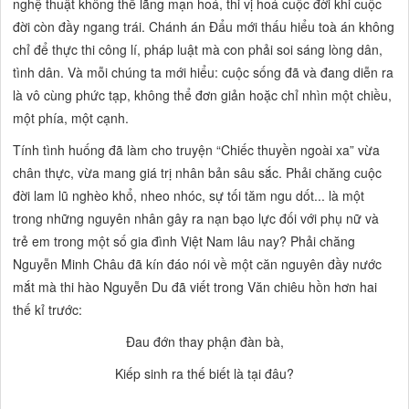
nghệ thuật không thể lãng mạn hoá, thi vị hoá cuộc đời khi cuộc
đời còn đầy ngang trái. Chánh án Đẩu mới thấu hiểu toà án không
chỉ để thực thi công lí, pháp luật mà con phải soi sáng lòng dân,
tình dân. Và mỗi chúng ta mới hiểu: cuộc sống đã và đang diễn ra
là vô cùng phức tạp, không thể đơn giản hoặc chỉ nhìn một chiều,
một phía, một cạnh.
Tính tình huống đã làm cho truyện
“Chiếc thuyền ngoài xa”
vừa
chân thực, vừa mang giá trị nhân bản sâu sắc. Phải chăng cuộc
đời lam lũ nghèo khổ, nheo nhóc, sự tối tăm ngu dốt... là một
trong những nguyên nhân gây ra nạn bạo lực đối với phụ nữ và
trẻ em trong một số gia đình Việt Nam lâu nay? Phải chăng
Nguyễn Minh Châu đã kín đáo nói về một căn nguyên đầy nước
mắt mà thi hào Nguyễn Du đã viết trong
Văn chiêu hồn
hơn hai
thế kỉ trước:
Đau đớn thay phận đàn bà,
Kiếp sinh ra thế biết là tại đâu?