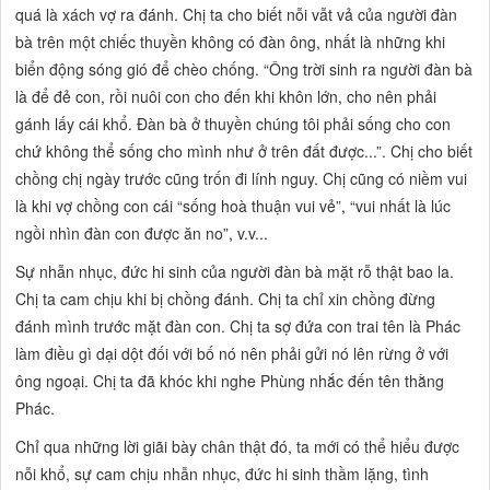
quá là xách vợ ra đánh. Chị ta cho biết nỗi vẫt vả của người đàn
bà trên một chiếc thuyền không có đàn ông, nhất là những khi
biển động sóng gió để chèo chống.
“Ông trời sinh ra người đàn bà
là để đẻ con, rồi nuôi con cho đến khi khôn lớn, cho nên phải
gánh lấy cái khổ. Đàn bà ở thuyền chúng tôi phải sống cho con
chứ không thể sống cho mình như ở trên đất được...”.
Chị cho biết
chồng chị ngày trước cũng trốn đi lính nguy. Chị cũng có niềm vui
là khi vợ chồng con cái
“sống hoà thuận vui vẻ”, “vui nhất là lúc
ngồi nhìn đàn con được ăn no”,
v.v...
Sự nhẫn nhục, đức hi sinh của người đàn bà mặt rỗ thật bao la.
Chị ta cam chịu khi bị chồng đánh. Chị ta chỉ xin chồng đừng
đánh mình trước mặt đàn con. Chị ta sợ đứa con trai tên là Phác
làm điều gì dại dột đối với bố nó nên phải gửi nó lên rừng ở với
ông ngoại. Chị ta đã khóc khi nghe Phùng nhắc đến tên thằng
Phác.
Chỉ qua những lời giãi bày chân thật đó, ta mới có thể hiểu được
nỗi khổ, sự cam chịu nhẫn nhục, đức hi sinh thầm lặng, tình