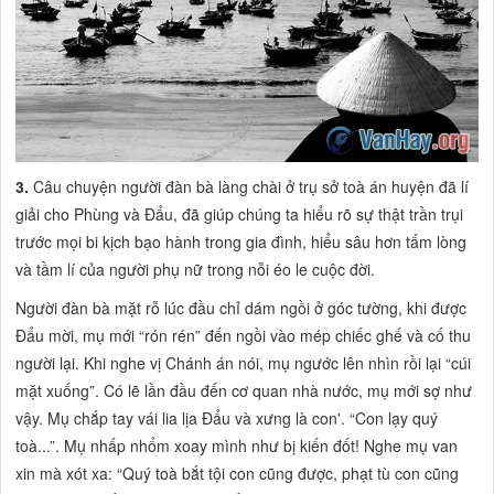
3.
Câu chuyện người đàn bà làng chài ở trụ sở toà án huyện đã lí
giải cho Phùng và Đẩu, đã giúp chúng ta hiểu rõ sự thật trần trụi
trước mọi bi kịch bạo hành trong gia đình, hiểu sâu hơn tấm lòng
và tầm lí của người phụ nữ trong nỗi éo le cuộc đời.
Người đàn bà mặt rỗ lúc đầu chỉ dám ngồi ở góc tường, khi được
Đẩu mời, mụ mới
“rón rén”
đến ngồi vào mép chiếc ghế và cố thu
người lại. Khi nghe vị Chánh án nói, mụ ngước lên nhìn rồi lại
“cúi
mặt xuống”.
Có lẽ lần đầu đến cơ quan nhà nước, mụ mới sợ như
vậy. Mụ chắp tay vái lia lịa Đẩu và xưng là
con'. “Con lạy quý
toà...”.
Mụ nhấp nhổm xoay mình như bị kiến đốt! Nghe mụ van
xin mà xót xa:
“Quý toà bắt tội con cũng được, phạt tù con cũng