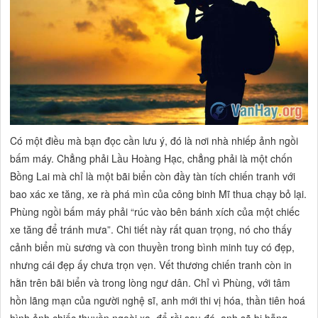
Có một điều mà bạn đọc cần lưu ý, đó là nơi nhà nhiếp ảnh ngồi
bấm máy. Chẳng phải Lầu Hoàng Hạc, chẳng phải là một chốn
Bồng Lai mà chỉ là một bãi biển còn đầy tàn tích chiến tranh với
bao xác xe tăng, xe rà phá mìn của công binh Mĩ thua chạy bỏ lại.
Phùng ngồi bấm máy phải
“rúc vào bên bánh xích của một chiếc
xe tăng để tránh mưa”.
Chi tiết này rất quan trọng, nó cho thấy
cảnh biển mù sương và con thuyền trong bình minh tuy có đẹp,
nhưng cái đẹp ấy chưa trọn vẹn. Vết thương chiến tranh còn in
hằn trên bãi biển và trong lòng ngư dân. Chỉ vì Phùng, với tâm
hồn lãng mạn của người nghệ sĩ, anh mới thi vị hóa, thần tiên hoá