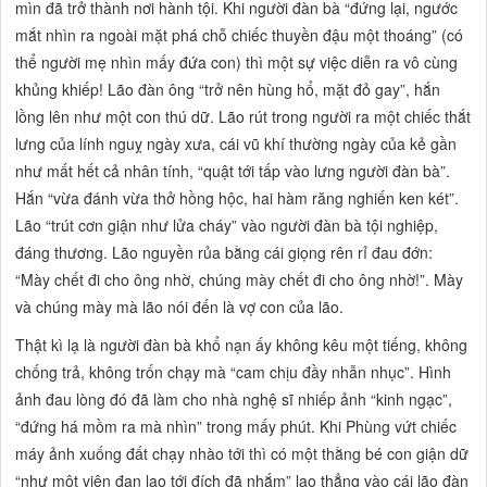
mìn đã trở thành nơi hành tội. Khi người đàn bà
“đứng lại, ngước
mắt nhìn ra ngoài mặt phá chỗ chiếc thuyền đậu một thoáng”
(có
thể người mẹ nhìn mấy đứa con) thì một sự việc diễn ra vô cùng
khủng khiếp! Lão đàn ông
“trở nên hùng hổ, mặt đỏ gay”,
hắn
lồng lên như một con thú dữ. Lão rút trong người ra một chiếc thắt
lưng của lính nguỵ ngày xưa, cái vũ khí thường ngày của kẻ gần
như mất hết cả nhân tính,
“quật tới tấp vào lưng người đàn bà”.
Hắn
“vừa đánh vừa thở hồng hộc, hai hàm răng nghiến ken két”.
Lão “trút
cơn giận như lửa cháy”
vào người đàn bà tội nghiệp,
đáng thương. Lão nguyền rủa bằng cái giọng rên rỉ đau đớn:
“Mày chết đi cho ông nhờ, chúng mày chết đi cho ông nhờ!”. Mày
và
chúng mày
mà lão nói đến là vợ con của lão.
Thật kì lạ là người đàn bà khổ nạn ấy không kêu một tiếng, không
chống trả, không trốn chạy mà
“cam chịu đầy nhẫn nhục”.
Hình
ảnh đau lòng đó đã làm cho nhà nghệ sĩ nhiếp ảnh
“kinh ngạc”,
“đứng há mồm ra mà nhìn”
trong mấy phút. Khi Phùng vứt chiếc
máy ảnh xuống đất chạy nhào tới thì có một thằng bé con giận dữ
“như một viên đạn lao tới đích đã nhắm”
lao thẳng vào cái lão đàn