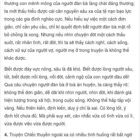
thương con mênh mông của người đàn bà làng chài đáng thương;
ta mới thấu hiểu được cái căn nguyên sâu xa của tệ nạn bạo lực
trong các gia đình nghèo cực. Nếu hiểu sự việc một cách đơn
giản, chỉ cần yêu cầu, chỉ kí quyết định bắt người đàn bà mặt rỗ
bỏ chồng là xong. Nhưng nếu nhìn chuyện đời một cách thấu
suốt, rất nhân tình, rất đời, thì ta sẽ thấy cách nghĩ, cách sống,
cách xử sự của người vợ, người mẹ ở trong truyện là không thể
khác được.
Biết được đáy vực nông, sâu là đã khó. Biết được lòng người xấu,
tốt, biết được nỗi lòng, nỗi đời, cảnh ngộ của con người đâu dễ!
Qua câu chuyện người đàn bà ở toà án huyện, ta càng thấy rõ:
không thể đơn giản, dễ dãi khi nhìn người, nhìn đời, khi đánh giá
hiện tượng trong xã hội, trong cuộc sống. Không thể hấp tấp vội
vàng. Nếu thiên kiến, định kiến, duy ý chí là sai. Có lòng tốt, ý
định
tốt
chưa đủ. Mà phải suy xét, cân nhắc vừa có tình vừa có lí,
vừa được việc vừa được người.
4.
Truyện
Chiếc thuyền ngoài xa
có nhiều tình huống rất bất ngờ