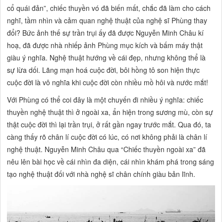
cổ quái đản”,
chiếc thuyền vó đã biến mất, chắc đã làm cho cách
nghĩ, tầm nhìn và cảm quan nghệ thuật của nghệ sĩ Phùng thay
đổi? Bức ảnh thế sự trần trụi ấy đã được Nguyễn Minh Châu kí
hoạ, đã được nhà nhiếp ảnh Phùng mục kích và bấm máy thật
giàu ý nghĩa. Nghệ thuật hướng về cái đẹp, nhưng không thể là
sự lừa dối. Lãng mạn hoá cuộc đời, bôi hồng tô son hiện thực
cuộc đời là vô nghĩa khi cuộc đời còn nhiều mồ hôi và nước mắt!
Với Phùng có thể coi đây là một chuyến đi nhiều ý nghĩa: chiếc
thuyền nghệ thuật thì ở ngoài xa, ẩn hiện trong sương mù, còn sự
thật cuộc đời thì lại trần trụi, ở rất gần ngay trước mắt. Qua đó, ta
càng thấy rõ chân lí cuộc đời có lúc, có nơi không phải là chân lí
nghệ thuật. Nguyễn Minh Châu qua
“Chiếc thuyền ngoài xa”
đã
nêu lên bài học về cái nhìn đa diện, cái nhìn khám phá trong sáng
tạo nghệ thuật đối với nhà nghệ sĩ chân chính giàu bản lĩnh.