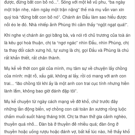
được, đừng bắt con bỏ nó...”.
Sống với một kẻ vũ phu,
“ba ngày
một trận nhẹ, năm ngày một trận nặng”
thế mà mụ vẫn van xin
quý toà
“đừng bắt con bỏ nó”.
Chánh án Đẩu làm sao hiểu được
nỗi éo le đó. Nhà nhiếp ảnh Phùng thì cảm thấy
“ngột ngạt quá!”.
Khi nghe vị chánh án gọi bằng
bà,
và nói rõ chủ trương của toà án
là kêu gọi hoà thuận, chị ta
“ngơ ngác”
nhìn Đẩu, nhìn Phùng, chị
ta thay đổi cách xưng hô, tự xưng là
chị,
gọi Đẩu và Phùng là
chú
rất khẩn thiết, rất chân thành.
Mụ kể về thời con gái của mình, mụ tâm sự về chuyện lấy chồng
của mình: mặt rỗ, xấu gái, không ai lấy, rồi có mang với anh con
trai...
“lão chồng tôi khi ấy là một anh con trai cục tính nhưng hiền
lành lắm, không bao giờ đánh đập tôi”.
Mụ kể chuyện từ ngày cách mạng về đỡ khổ, chứ trước đây
những lần động biển, vợ chồng con cái toàn ăn xương rồng luộc
chấm muối suốt hàng tháng trời. Chị ta than thở gia cảnh nghèo,
thuyền quá nhỏ... Đàn bà ở thuyền đẻ nhiều quá; đàn ông ở
thuyền hoặc uống rượu hoặc đánh vợ, bất kể lúc nào, hễ thấy khổ