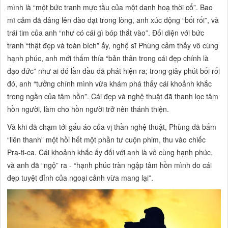
mình là
“một bức tranh mực tầu của một danh hoạ thời cổ”.
Bao
mĩ cảm đã dâng lên dào dạt trong lòng, anh xúc động
“bối rối”,
và
trái tim của anh
“như có cái gì bóp thắt vào”.
Đối diện với bức
tranh
“thật đẹp và toàn bích”
ấy, nghệ sĩ Phùng cảm thấy vô cùng
hạnh phúc, anh mới thấm thía
“bản thân trong cái đẹp chính là
đạo đức”
như ai đó lần đầu đã phát hiện ra; trong giây phút bối rối
đó, anh
“tưởng chính mình vừa khám phá thấy cái khoảnh khắc
trong ngần của tâm hồn”.
Cái đẹp và nghệ thuật đã thanh lọc tâm
hồn người, làm cho hồn người trở nên thánh thiện.
Và khi đã chạm tới gấu áo của vị thần nghệ thuật, Phùng đã bấm
“liên thanh”
một hồi hết một phần tư cuộn phim, thu vào chiếc
Pra-ti-ca. Cái khoảnh khắc ấy đối với anh là vô cùng hạnh phúc,
và anh đã
“ngộ”
ra
- “hạnh phúc tràn ngập tâm hồn mình do cái
đẹp tuyệt đỉnh của ngoại cảnh vừa mang lại”.