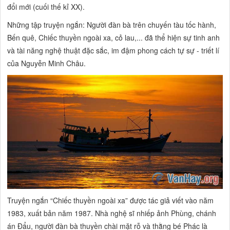
đổi mới (cuối thế kỉ XX).
Những tập truyện ngắn:
Người đàn bà trên chuyến tàu tốc hành,
Bến quê, Chiếc thuyền ngoài xa, cỏ lau,...
đã thể hiện
sự tinh anh
và tài năng nghệ thuật đặc sắc,
im đậm phong cách
tự sự - triết lí
của Nguyễn Minh Châu.
Truyện ngắn
“Chiếc thuyền ngoài xa”
được tác giả viết vào năm
1983, xuất bản năm 1987. Nhà nghệ sĩ nhiếp ảnh Phùng, chánh
án Đẩu, người đàn bà thuyền chài mặt rỗ và thằng bé Phác là