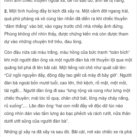
hình ảnh chiếc thuyền ngoài xa, để rồi sau đó, anh sẽ bị hẫng.
2.
Một tình huống đầy bi kịch đã xảy ra. Một cảnh đời ngang trái,
quá phũ phàng và vô cùng tàn nhẫn đã diễn ra khi chiếc thuyền
“đâm thẳng”
vào bờ, vào ngay trước chỗ nhà nhiếp ảnh đứng.
Phùng không chỉ nhìn thấy, được chứng kiến mà còn được tham
dự vào những chuyện trớ trêu, đau lòng.
Còn đâu nữa cái màu trắng, màu hồng của bức tranh
“toàn bích”
khi một người đàn ông và một người đàn bà rời thuyền lội qua một
quãng bờ phá đi lên bãi cát. Một tiếng nói chõ như quát cất lên:
“Cứ ngồi nguyền đấy, động đậy tao giết cả mày đi bây giờ”.
Người
đàn bà ngoài bốn mươi tuổi, cao lớn, thô kệch, rỗ mặt, mệt mỏi,
tái ngắt... Người đàn ông đi sau
“lưng rộng và cong như lưng một
chiếc thuyền; mái tóc tổ quạ, chân chữ bát, lông mày cháy nắng,
rủ xuống”,...
Lão đàn ông
“hai con mắt đầy vẻ độc dữ lúc nào
cũng nhìn dán vào tấm lưng áo bạc phếch và rách rưới, nửa thân
dưới ướt sủng của người đàn bà”.
Những gì xảy ra đã xảy ra sau đó. Bãi cát, nơi xác chiếc xe rà phá