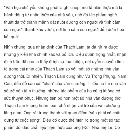
"Văn học chủ yếu không phải là ghi chép, mô tả hiện thực mà là
hành dộng tự nhận thức của nhà văn, nhờ đó tác phẩm nghệ
thuật đã trở thành mảnh đất nuôi dưỡng con người và tình cảm
con người, thành khu vườn, nơi tình cảm con người đến đơm hoa
kết quả".
Nhìn chung, qua nhận định của Thạch Lam, ta đã rút ra được
những ý kiến khá chính xác và bổ ích. Điều quan trọng nhất, nhận
định trên đã cho ta thấy được sự toàn diện, nét uyển chuyển tinh
tế trong cái nhìn của Thạch Lam so với một số những nhà văn
đương thời. Dĩ nhiên, Thạch Lam cũng như Vũ Trọng Phụng, Nam
Cao, đều đề cao cái
"chân"
của văn chương. Thiếu nó thì nhà văn
sẽ trở nên tầm thường, những tác phẩm của họ cũng không có
sức thuyết phục. Nhưng tiến bộ hơn một số nhà văn đương thời,
Thạch Lam không hoàn toàn phủ nhận vai trò của văn chương
lãng mạn. Ông rất trung thành với quan điểm
"văn phải có chân
đứng từ cuộc sống".
Điều đó được thể hiện rõ trong một
số
tác
phẩm dồi dào chất liệu hiện thực của ông
(Đói, Nhà mẹ Lê, Cô