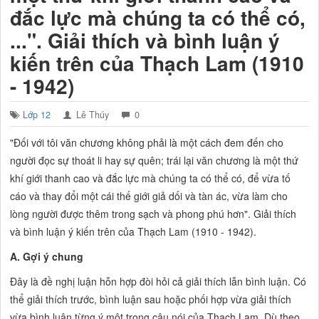
đắc lực mà chúng ta có thể có,
...". Giải thích và bình luận ý
kiến trên của Thạch Lam (1910
- 1942)
Lớp 12
Lê Thúy
0
"Đối với tôi văn chương không phải là một cách đem đến cho
người đọc sự thoát li hay sự quên; trái lại văn chương là một thứ
khí giới thanh cao và đắc lực mà chúng ta có thể có, để vừa tố
cáo và thay đổi một cái thế giới giả dối và tàn ác, vừa làm cho
lòng người được thêm trong sạch và phong phú hơn". Giải thích
và bình luận ý kiến trên của Thạch Lam (1910 - 1942).
A. Gợi ý chung
Đây là đề nghị luận hỗn hợp đòi hỏi cả giải thích lẫn bình luận. Có
thể giải thích trước, bình luận sau hoặc phối hợp vừa giải thích
vừa bình luận từng ý một trong câu nói của Thạch Lam. Dù theo