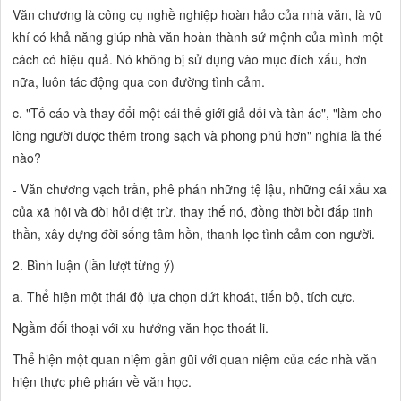
Văn chương là công cụ nghề nghiệp hoàn hảo của nhà văn, là vũ
khí có khả năng giúp nhà văn hoàn thành sứ mệnh của mình một
cách có hiệu quả. Nó không bị sử dụng vào mục đích xấu, hơn
nữa, luôn tác động qua con đường tình cảm.
c. "Tố cáo và thay đổi một cái thế giới giả dối và tàn ác", "làm cho
lòng người được thêm trong sạch và phong phú hơn" nghĩa là thế
nào?
- Văn chương vạch trần, phê phán những tệ lậu, những cái xấu xa
của xã hội và đòi hỏi diệt trừ, thay thế nó, đồng thời bồi đắp tinh
thần, xây dựng đời sống tâm hồn, thanh lọc tình cảm con người.
2. Bình luận (lần lượt từng ý)
a. Thể hiện một thái độ lựa chọn dứt khoát, tiến bộ, tích cực.
Ngầm đối thoại với xu hướng văn học thoát li.
Thể hiện một quan niệm gần gũi với quan niệm của các nhà văn
hiện thực phê phán về văn học.