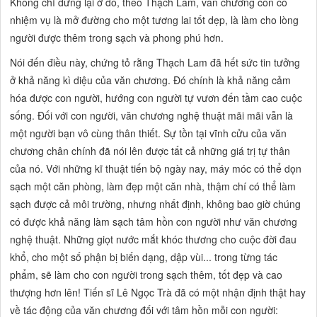
Không chỉ dừng lại ở đó, theo Thạch Lam, văn chương còn có
nhiệm vụ là
mở đường cho một tương lai tốt dẹp,
là
làm cho lòng
người được thêm trong sạch và phong phú hơn.
Nói đến điều này, chứng tỏ rằng Thạch Lam đã hết sức tin tưởng
ở khả năng kì diệu của văn chương. Đó chính là khả năng cảm
hóa được con người, hướng con người tự vươn đến tầm cao cuộc
sống. Đối với con người, văn chương nghệ thuật mãi mãi vẫn là
một người bạn vô cùng thân thiết. Sự tồn tại vĩnh cửu của văn
chương chân chính đã nói lên được tất cả những giá trị tự thân
của nó. Với những kĩ thuật tiến bộ ngày nay, máy móc có thể dọn
sạch một căn phòng, làm đẹp một căn nhà, thậm chí có thể làm
sạch được cả môi trường, nhưng nhất định, không bao giờ chúng
có được khả năng làm
sạch tâm hồn con người
như văn chương
nghệ thuật. Những giọt nước mắt khóc thương cho cuộc đời đau
khổ, cho một số phận bị biến dạng, dập vùi... trong từng tác
phẩm, sẽ làm cho con người trong sạch thêm, tốt đẹp và cao
thượng hơn lên! Tiến sĩ Lê Ngọc Trà đã có một nhận định thật hay
về tác động của văn chương đối với tâm hồn mỗi con người: