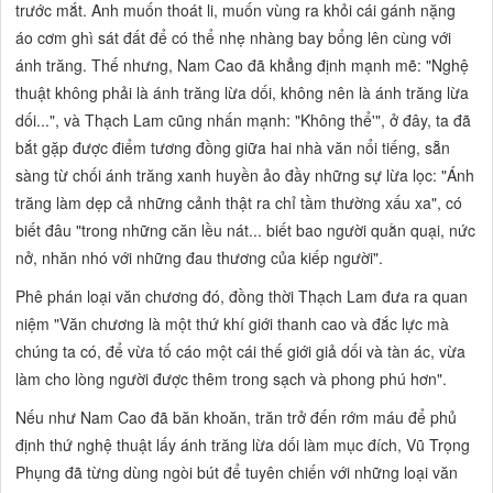
trước mắt. Anh muốn thoát li, muốn vùng ra khỏi cái
gánh nặng
áo cơm ghì sát đất
để có thể nhẹ nhàng bay bổng lên cùng với
ánh trăng. Thế nhưng, Nam Cao đã khẳng định mạnh mẽ:
"Nghệ
thuật không phải là ánh trăng lừa dối, không nên là ánh trăng lừa
dối...",
và Thạch Lam cũng nhấn mạnh:
"Không thể'",
ở đây, ta đã
bắt gặp được điểm tương đồng giữa hai nhà văn nổi tiếng, sẵn
sàng từ chối ánh trăng xanh huyền ảo đầy những sự lừa lọc: "Ánh
trăng làm dẹp cả những cảnh thật ra chỉ tầm thường xấu xa",
có
biết đâu
"trong những căn lều nát... biết bao người quằn quại, nức
nở, nhăn nhó với những đau thương của kiếp người".
Phê phán loại văn chương đó, đồng thời Thạch Lam đưa ra quan
niệm
"Văn chương là một thứ khí giới thanh cao và đắc lực mà
chúng ta có, để
vừa tố cáo một cái thế giới giả dối và tàn ác, vừa
làm cho lòng người được thêm trong sạch và phong phú hơn".
Nếu như Nam Cao đã băn khoăn, trăn trở đến rớm máu để phủ
định thứ nghệ thuật
lấy ánh trăng lừa dối
làm mục đích, Vũ Trọng
Phụng đã từng dùng ngòi bút để tuyên chiến với những loại văn