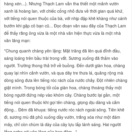
hàng xén...).
Nhưng Thạch Lam vẫn tha thiết một mảnh vườn
xanh lá hoàng lan, với chiếc cổng nhỏ đưa về thời gian quá khứ,
với tiếng nói quen thuộc của bà, với nhịp đập khẽ khàng như cánh
bướm khi gặp cô bạn cũ... Đọc đoạn văn sau đây của Thạch Lam
để thấy rằng ông vừa là một nhà văn hiện thực vừa là một nhà
văn lãng mạn:
"Chung quanh chàng yên lặng: Mặt trăng đã lên quá đỉnh đầu,
sáng loáng trên bầu trài trong vắt. Sương xuống đã thấm vào
người. Trường thong thả trở về buồng. Đến dưới giàn hoa, chàng
quay lại nhìn cảnh vườn, và qua dãy tre thưa lá, quăng rộng mà
dòng sông đưa lên tiếng róc rách của nước chảy. Đột nhiên chàng
giật mình. Trong bóng tối của giàn hoa, chàng thoáng thấy một
bóng người đứng nép vào khóm cây. Chàng bước lại gần, một
tiếng nói quen thuộc khi gọi tên chàng, giọng dịu dàng và cảm
động... Đêm đã khuya: tiếng nước róc rách ngoài sông. Tiên khẽ
đi, sương mù đã phủ xuống dầy vườn, trắng xóa như một đám
mây, chỉ còn chùm lá dày của cây lựu lấp lánh sáng. Hai người
lắng nghe cái yên lặng của ban đêm...".