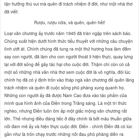
tận hưởng thú vui mà quên đi trách nhiệm ở đời, như một nhà thơ
đã viết:
Rượu, rượu nữa, và quên, quên hết!
Loại văn chương ấy trước năm 1945 đã tràn ngập trên sách báo.
Chúng xuất hiện dưới hình thức tiểu thuyết với những câu chuyện
tình ướt át. Chính chúng đã tung ra một thứ hương hoa làm đắm
say con người, đã làm cho con người thoát li hiện thực, quay lưng
lại với đời sống để gây tác hại cho cuộc đời. Thậm chí còn có cả
một
số
những nhà văn nhà thơ xem cuộc đời là vô nghĩa, đôi lúc
chính họ đã có ý định trốn vào
tháp ngà văn chương
để quên lãng
trách nhiệm và quên đi cuộc sống phũ phàng xung quanh họ.
Những con người ấy đã được Nam Cao đưa vào tác phẩm của
mình qua hình ảnh của Điền trong
Trăng sáng.
Là một trí thức
nghèo, nhưng Điền luôn ôm ấp một giấc mộng văn chương rất
lớn. Thế nhưng điều đáng tiếc ở đây chính là bởi mâu thuẫn giữa
nỗi đam mê ấy và hiện thực cuộc đời. Điền - chính Điền đã có lúc
gần như là trốn chạy trước những nỗi đau phũ phàng diễn ra