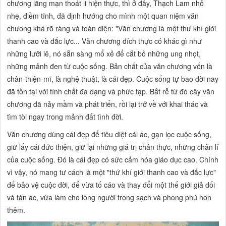
chương lãng mạn thoát li hiện thực, thì ở đây, Thạch Lam nhỏ
nhẹ, điềm tĩnh, đã định hướng cho mình một quan niệm văn
chương khá rõ ràng và toàn diện: "Văn
chương là một thư khí giới
thanh cao và đắc lực...
Văn chương đích thực có khác gì như
những lưỡi lê, nó sẵn sàng mổ xẻ để cắt bỏ những ung nhọt,
những mảnh đen từ cuộc sống. Bản chất của văn chương vốn là
chân-thiện-mĩ, là nghệ thuật, là cái đẹp. Cuộc sống tự bao đời nay
đã tồn tại với tính chất đa dạng và phức tạp. Bắt rễ từ đó cây văn
chương đã nảy mầm và phát triển, rồi lại trở về với khai thác và
tìm tòi ngay trong
mảnh đất tình đời.
Văn chương dùng cái đẹp để tiêu diệt cái ác, gạn lọc cuộc sống,
giữ lấy cái đức thiện,
giữ lại những giá trị chân thực, những chân lí
của cuộc sống. Đó là cái đẹp có sức cảm hóa giáo dục cao. Chính
vì vậy, nó mang tư cách là một
"thứ khí giới thanh cao và đắc lực"
để bảo vệ cuộc đời, để vừa tố cáo và thay đổi một thế giới giả dối
và tàn ác, vừa làm cho lòng người trong sạch và phong phú hơn
thêm.