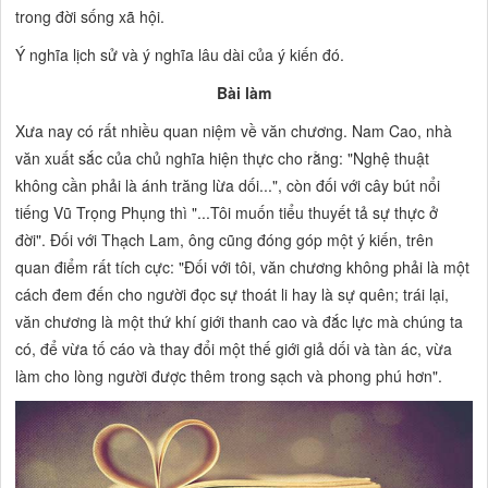
trong đời sống xã hội.
Ý nghĩa lịch sử và ý nghĩa lâu dài của ý kiến đó.
Bài làm
Xưa nay có rất nhiều quan niệm về văn chương. Nam Cao, nhà
văn xuất sắc của chủ nghĩa hiện thực cho rằng:
"Nghệ thuật
không cần phải là ánh trăng lừa dối...",
còn đối với cây bút nổi
tiếng Vũ Trọng Phụng thì
"...Tôi muốn tiểu thuyết tả sự thực ở
đời".
Đối với Thạch Lam, ông cũng đóng góp một ý kiến, trên
quan điểm rất tích cực:
"Đối với tôi, văn chương không phải là một
cách đem đến cho người đọc sự thoát li hay là sự quên; trái lại,
văn chương là một thứ khí giới thanh cao và đắc lực mà chúng ta
có, để vừa tố cáo và thay đổi một thế giới giả dối và tàn ác, vừa
làm cho lòng người được thêm trong sạch và phong phú hơn".