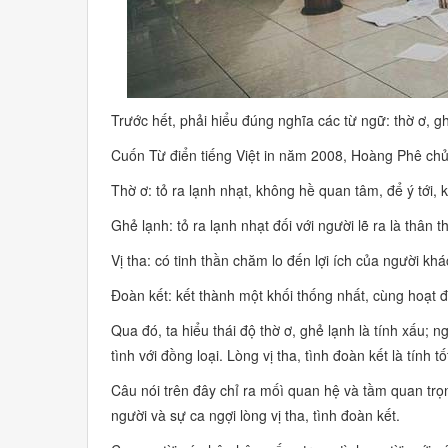
Trước hết, phải hiểu đúng nghĩa các từ ngữ:
thờ ơ, g
Cuốn
Từ điển tiếng Việt
in năm 2008, Hoàng Phê chủ 
Thờ ơ:
tỏ ra lạnh nhạt, không hề quan tâm, để ý tới, 
Ghẻ lạnh:
tỏ ra lạnh nhạt đối với người lẽ ra là thân th
Vị tha:
có tinh thần chăm lo đến lợi ích của người khá
Đoàn kết:
kết thành một khối thống nhất, cùng hoạt 
Qua đó, ta hiểu thái độ thờ ơ, ghẻ lạnh là tính xấu; n
tình với đồng loại. Lòng vị tha, tình đoàn kết là tính t
Câu nói trên đây chỉ ra mốì quan hệ và tầm quan trọ
người và sự ca ngợi lòng vị tha, tình đoàn kết.