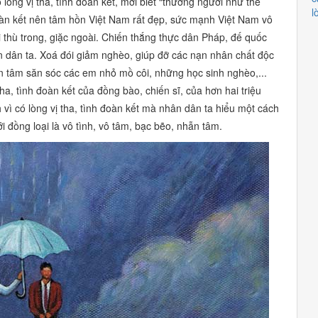
lòng vị tha, tình đoàn kết, mới biết
“thương người như thể
l
đoàn kết nên tâm hồn Việt Nam rất đẹp, sức mạnh Việt Nam vô
ổi thù trong, giặc ngoài. Chiến thắng thực dân Pháp, đế quốc
àn dân ta. Xoá đói giảm nghèo, giúp đỡ các nạn nhân chất độc
 tâm săn sóc các em nhỏ mồ côi, những học sinh nghèo,...
ha, tình đoàn kết của đồng bào, chiến sĩ, của hơn hai triệu
 vì có lòng vị tha, tình đoàn kết mà nhân dân ta hiểu một cách
với đồng loại là vô tình, vô tâm, bạc bẽo, nhẫn tâm.