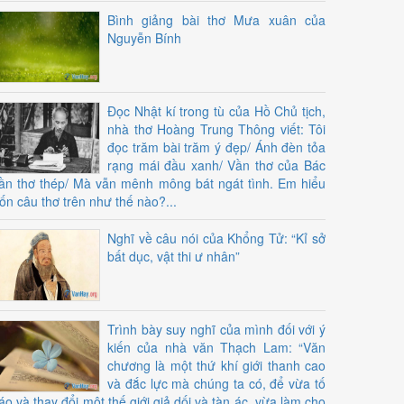
Bình giảng bài thơ Mưa xuân của
Nguyễn Bính
Đọc Nhật kí trong tù của Hồ Chủ tịch,
nhà thơ Hoàng Trung Thông viết: Tôi
đọc trăm bài trăm ý đẹp/ Ánh đèn tỏa
rạng mái đầu xanh/ Vần thơ của Bác
ần thơ thép/ Mà vẫn mênh mông bát ngát tình. Em hiểu
ốn câu thơ trên như thế nào?...
Nghĩ về câu nói của Khổng Tử: “Kỉ sở
bất dục, vật thi ư nhân”
Trình bày suy nghĩ của mình đối với ý
kiến của nhà văn Thạch Lam: “Văn
chương là một thứ khí giới thanh cao
và đắc lực mà chúng ta có, để vừa tố
áo và thay đổi một thế giới giả dối và tàn ác, vừa làm cho