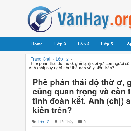
Home
Lớp 3
Lớp 4
Lớp 5
Lớ
Trang Chủ
›
Lớp 12
›
Phê phán thái độ thờ ơ, ghẻ lạnh đối với con người cũn
Anh (chị) suy nghĩ như thế nào về ý kiến trên?
Phê phán thái độ thờ ơ, 
cũng quan trọng và cần th
tình đoàn kết. Anh (chị) 
kiến trên?
Lớp 12
Lê Thúy
0