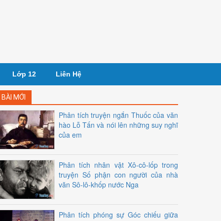
Lớp 12
Liên Hệ
BÀI MỚI
Phân tích truyện ngắn Thuốc của văn
hào Lỗ Tấn và nói lên những suy nghĩ
của em
Phân tích nhân vật Xô-cô-lốp trong
truyện Số phận con người của nhà
văn Sô-lô-khốp nước Nga
Phân tích phóng sự Góc chiếu giữa