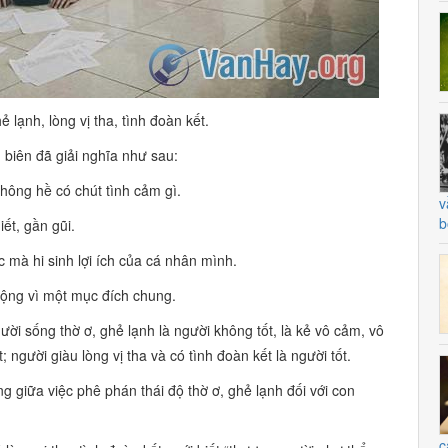
hẻ lạnh, lòng vị tha, tình đoàn kết.
biên đã giải nghĩa như sau:
không hề có chút tình cảm gì.
v
b
iết, gần gũi.
c mà hi sinh lợi ích của cá nhân mình.
động vì một mục đích chung.
gười sống thờ ơ, ghẻ lạnh là người không tốt, là kẻ vô cảm, vô
ốt; người giàu lòng vị tha và có tình đoàn kết là người tốt.
ng giữa việc phê phán thái độ thờ
ơ, ghẻ
lạnh đối với con
c