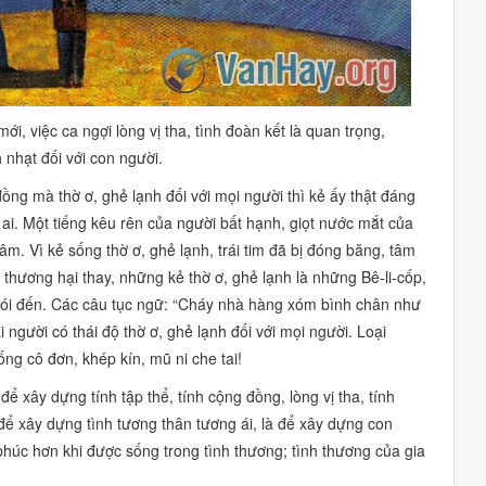
, việc ca ngợi lòng vị tha, tình đoàn kết là quan trọng,
 nhạt đối với con người.
ồng mà thờ ơ, ghẻ lạnh đối với mọi người thì kẻ ấy thật đáng
ai. Một tiếng kêu rên của người bất hạnh, giọt nước mắt của
m. Vì kẻ sống thờ ơ, ghẻ lạnh, trái tim đã bị đóng băng, tâm
thương hại thay, những kẻ thờ ơ, ghẻ lạnh là những Bê-li-cốp,
i đến. Các câu tục ngữ:
“Cháy nhà hàng xóm bình chân như
i người có thái độ thờ ơ, ghẻ lạnh đối với mọi người. Loại
ống cô đơn, khép kín, mũ ni che tai!
để xây dựng tính tập thể, tính cộng đồng, lòng vị tha, tính
để xây dựng tình tương thân tương ái, là để xây dựng con
phúc hơn khi được sống trong tình thương; tình thương của gia