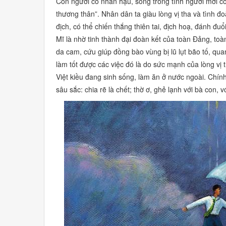
Con người có nhân hậu, sống trong tình người mới có 
thương thân”.
Nhân dân ta giàu lòng vị tha và tình 
địch, có thể chiến thắng thiên tai, địch hoạ, đánh đu
Mĩ là nhờ tinh thành đại đoàn kết của toàn Đảng, to
da cam, cứu giúp đồng bào vùng bị lũ lụt bão
tố,
quan
làm tốt được các việc đó là do sức mạnh của lòng vị t
Việt kiều đang sinh sống, làm ăn ở nước ngoài. Chính
sâu sắc: chia rẽ là chết; thờ ơ, ghẻ lạnh với bà con, 