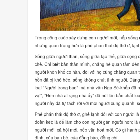
Trong công cuộc xây dựng con người mới, nếp sống mới
nhưng quan trọng hơn là phê phán thái độ thờ ơ, lạnh
Sống giữa người thân, sống giữa tập thể, giữa cộng đ
chê. Chỉ biết bản thân mình, chẳng hề quan tâm đến 
người khốn khổ cơ hàn, đối với họ cũng chẳng quan tâ
hồn đã bị khô héo, sống không chút tình người. Đáng 
loại
"Người trong bao"
mà nhà văn Nga Sê-khốp đã nó
vại”, “Đèn nhà ai rạng nhà ấy”
đã nói lên bản chất loạ
người này đã tự tách rời với mọi người xung quanh, s
Phê phán thái độ thờ ơ, ghẻ lạnh đối với con người là 
đoàn kết; là để làm cho con người gần người hơn; là 
người mới, xã hội mới, nếp văn hoá mới. Có gì hạnh 
đình, của bạn bè, của đồng bào, đồng chí.