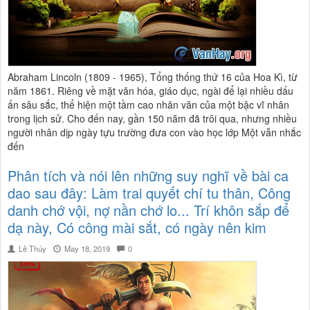
Abraham Lincoln (1809 - 1965), Tổng thống thứ 16 của Hoa Kì, từ
năm 1861. Riêng về mặt văn hóa, giáo dục, ngài để lại nhiều dấu
ấn sâu sắc, thể hiện một tầm cao nhân văn của một bậc vĩ nhân
trong lịch sử. Cho đến nay, gần 150 năm đã trôi qua, nhưng nhiều
người nhân dịp ngày tựu trường đưa con vào học lớp Một vẫn nhắc
đến
Phân tích và nói lên những suy nghĩ về bài ca
dao sau đây: Làm trai quyết chí tu thân, Công
danh chớ vội, nợ nần chớ lo... Trí khôn sắp để
dạ này, Có công mài sắt, có ngày nên kim
Lê Thúy
May 18, 2019
0