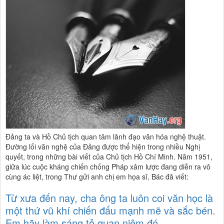
Đảng ta và Hồ Chủ tịch quan tâm lãnh đạo văn hóa nghệ thuật.
Đường lối văn nghệ của Đảng được thể hiện trong nhiều Nghị
quyết, trong những bài viết của Chủ tịch Hồ Chí Minh. Năm 1951,
giữa lúc cuộc kháng chiến chống Pháp xâm lược đang diễn ra vô
cùng ác liệt, trong Thư gửi anh chị em họa sĩ, Bác đã viết:
Từ xưa đến nay, cha ông ta luôn coi văn học là
một thứ vũ khí chiến đấu mạnh mẽ và sắc bén.
Em hãy làm sáng tỏ quan niệm đó