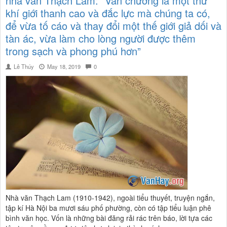
nhà văn Thạch Lam: “Văn chương là một thứ
khí giới thanh cao và đắc lực mà chúng ta có,
để vừa tố cáo và thay đổi một thế giới giả dối và
tàn ác, vừa làm cho lòng người được thêm
trong sạch và phong phú hơn”
Lê Thúy
May 18, 2019
0
Nhà văn Thạch Lam (1910-1942), ngoài tiểu thuyết, truyện ngắn,
tập kí Hà Nội ba mươi sáu phố phường, còn có tập tiểu luận phê
bình văn học. Vốn là những bài đăng rải rác trên báo, lời tựa các