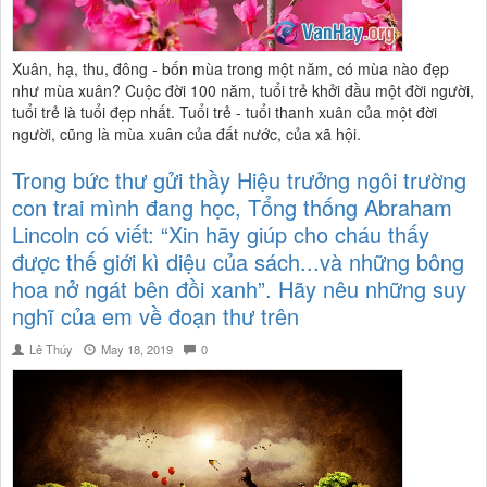
Xuân, hạ, thu, đông - bốn mùa trong một năm, có mùa nào đẹp
như mùa xuân? Cuộc đời 100 năm, tuổi trẻ khởi đầu một đời người,
tuổi trẻ là tuổi đẹp nhất. Tuổi trẻ - tuổi thanh xuân của một đời
người, cũng là mùa xuân của đất nước, của xã hội.
Trong bức thư gửi thầy Hiệu trưởng ngôi trường
con trai mình đang học, Tổng thống Abraham
Lincoln có viết: “Xin hãy giúp cho cháu thấy
được thế giới kì diệu của sách...và những bông
hoa nở ngát bên đồi xanh”. Hãy nêu những suy
nghĩ của em về đoạn thư trên
Lê Thúy
May 18, 2019
0