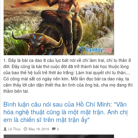
1. Đây là bài ca dao 8 câu lục bát nói về chí làm trai, chí tu thân ở
đời. Đây cũng là bài thơ cuộc đời đã trở thành bài học thuộc lòng
của bao thế hệ tuổi trẻ thời áo trắng: Làm trai quyết chí tu thân,...
Có công mài sắt có ngày nên kim. Mỗi lần đọc bài ca dao này, ta
cảm thấy lời căn dặn thiết tha ân tình của ông bà, cha mẹ đang thì
thầm bên tai.
Bình luận câu nói sau của Hồ Chí Minh: "Văn
hóa nghệ thuật cũng là một mặt trận. Anh chị
em là chiến sĩ trên mặt trận ấy"
Lê Thúy
May 18, 2019
0