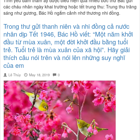
Tình yêu đằm thắm ấy được biểu hiện qua nhiều bức thư Bác gửi
các cháu nhân ngày khai trường hoặc tết trung thu: Trung thu trăng
sáng như gương, Bác Hồ ngắm cảnh nhớ thương nhi đồng.
Trong thư gửi thanh niên và nhi đồng cả nước
nhân dịp Tết 1946, Bác Hồ viết: “Một năm khởi
đầu từ mùa xuân, một đời khởi đầu bằng tuổi
trẻ. Tuổi trẻ là mùa xuân của xã hội”. Hãy giải
thích câu nói trên và nói lên những suy nghĩ
của em
Lê Thúy
May 18, 2019
0