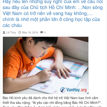
Hãy nêu lên những suy nghĩ của em về câu nói
sau đây của Chủ tịch Hồ Chí Minh: ...Non sông
Việt Nam có trở nên vẻ vang hay không,...
chính là nhờ một phần lớn ở công học tập của
các cháu
Lê Thúy
May 18, 2019
0
Bác Hồ kính yêu đã dành cho thế hệ trẻ Việt Nam bao tình cảm
thiết tha sâu nặng. "Ai yêu các nhi đồng bằng Bác Hồ Chí Minh?".