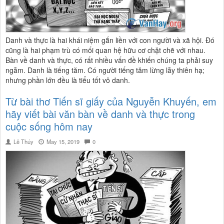
Danh và thực là hai khái niệm gắn liền với con người và xã hội. Đó
cũng là hai phạm trù có mối quan hệ hữu cơ chặt chẽ với nhau.
Bàn về danh và thực, có rất nhiều vấn đề khiến chúng ta phải suy
ngẫm. Danh là tiếng tăm. Có người tiếng tăm lừng lẫy thiên hạ;
nhưng phần lớn đều là tiểu tốt vô danh.
Từ bài thơ Tiến sĩ giấy của Nguyễn Khuyến, em
hãy viết bài văn bàn về danh và thực trong
cuộc sống hôm nay
Lê Thúy
May 15, 2019
0