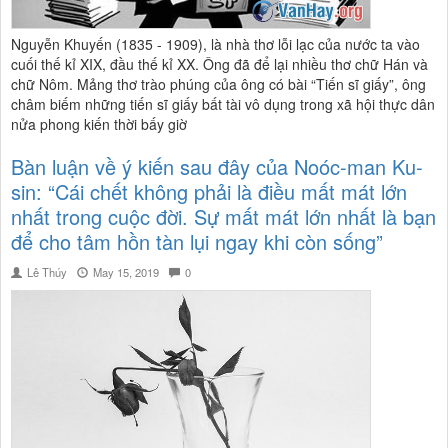
Nguyễn Khuyến (1835 - 1909), là nhà thơ lỗi lạc của nước ta vào
cuối thế kỉ XIX, đầu thế kỉ XX. Ông đã để lại nhiều thơ chữ Hán và
chữ Nôm. Mảng thơ trào phúng của ông có bài “Tiến sĩ giấy”, ông
châm biếm những tiến sĩ giấy bất tài vô dụng trong xã hội thực dân
nửa phong kiến thời bấy giờ
Bàn luận về ý kiến sau đây của Noóc-man Ku-
sin: “Cái chết không phải là điều mất mát lớn
nhất trong cuộc đời. Sự mất mát lớn nhất là bạn
để cho tâm hồn tàn lụi ngay khi còn sống”
Lê Thúy
May 15, 2019
0