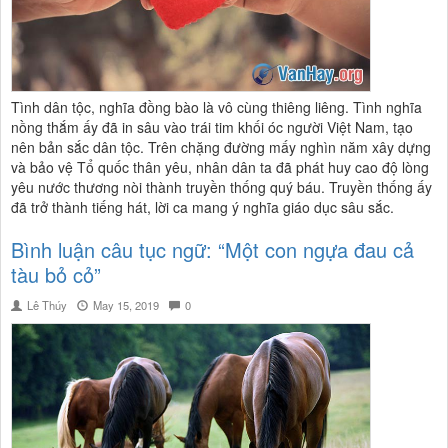
Tình dân tộc, nghĩa đồng bào là vô cùng thiêng liêng. Tình nghĩa
nồng thắm ấy đã in sâu vào trái tim khối óc người Việt Nam, tạo
nên bản sắc dân tộc. Trên chặng đường mấy nghìn năm xây dựng
và bảo vệ Tổ quốc thân yêu, nhân dân ta đã phát huy cao độ lòng
yêu nước thương nòi thành truyền thống quý báu. Truyền thống ấy
đã trở thành tiếng hát, lời ca mang ý nghĩa giáo dục sâu sắc.
Bình luận câu tục ngữ: “Một con ngựa đau cả
tàu bỏ cỏ”
Lê Thúy
May 15, 2019
0