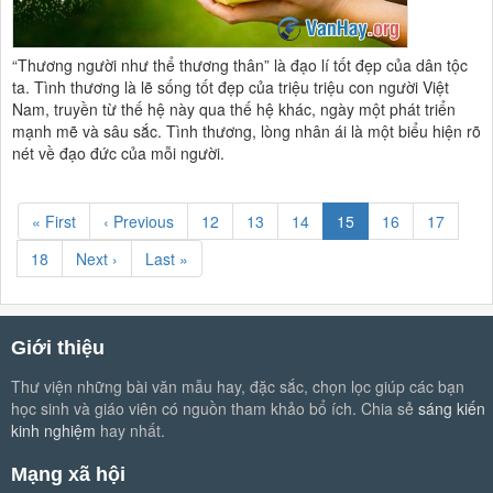
“Thương người như thể thương thân” là đạo lí tốt đẹp của dân tộc
ta. Tình thương là lẽ sống tốt đẹp của triệu triệu con người Việt
Nam, truyền từ thế hệ này qua thế hệ khác, ngày một phát triển
mạnh mẽ và sâu sắc. Tình thương, lòng nhân ái là một biểu hiện rõ
nét về đạo đức của mỗi người.
« First
‹ Previous
12
13
14
15
16
17
18
Next ›
Last »
Giới thiệu
Thư viện những bài văn mẫu hay, đặc sắc, chọn lọc giúp các bạn
học sinh và giáo viên có nguồn tham khảo bổ ích. Chia sẻ
sáng kiến
kinh nghiệm
hay nhất.
Mạng xã hội